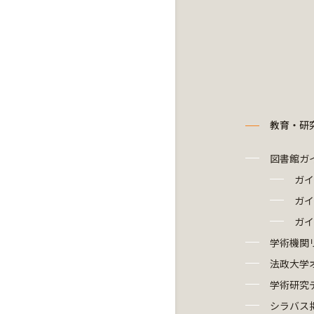
教育・研
図書館ガ
ガイ
ガイ
ガイ
学術機関
法政大学
学術研究
シラバス