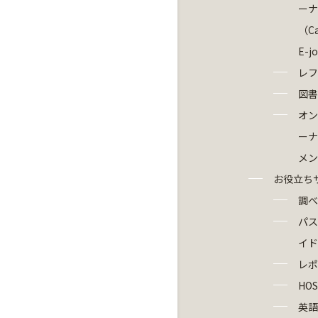
ーナ
（Ca
E-j
レフ
図書
オン
ーナ
メン
お役立ち
調べ
パス
イド
レポ
HOS
英語