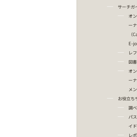
サーチガ
オン
ーナ
（Ca
E-j
レフ
図書
オン
ーナ
メン
お役立ち
調べ
パス
イド
レポ