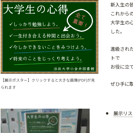
新入生の
これから
大学生の
した。
進級され
トで
お役に立
【展示ポスター】クリックすると大きな画像(PDF)が見
ぜひ手に
られます
展示リスト