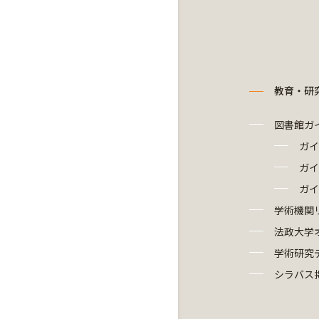
教育・研
図書館ガ
ガイ
ガイ
ガイ
学術機関
法政大学
学術研究
シラバス