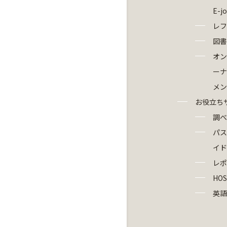
E-j
レフ
図書
オン
ーナ
メン
お役立ち
調べ
パス
イド
レポ
HOS
英語