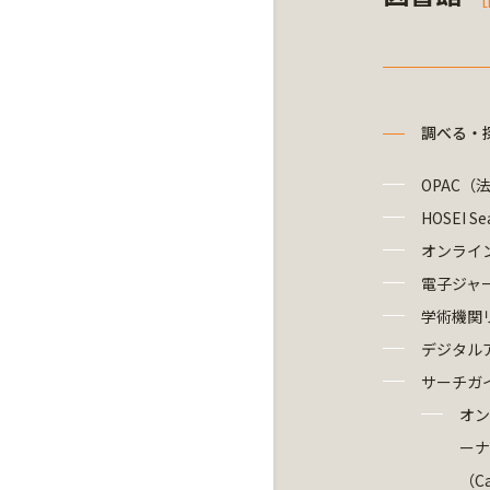
L
調べる・
OPAC（
HOSEI Se
オンライ
電子ジャ
学術機関
デジタル
サーチガ
オン
ーナ
（Ca