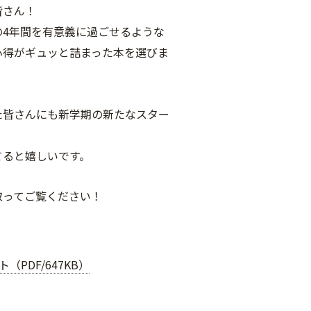
皆さん！
の4年間を有意義に過ごせるような
心得がギュッと詰まった本を選びま
た皆さんにも新学期の新たなスター
てると嬉しいです。
取ってご覧ください！
（PDF/647KB）