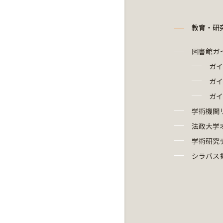
教育・研
図書館ガ
ガイ
ガイ
ガイ
学術機関
法政大学
学術研究
シラバス