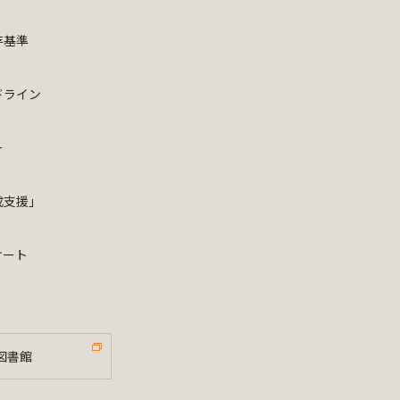
存基準
ドライン
ー
成支援」
ケート
図書館