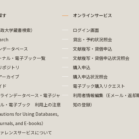
探す
オンラインサービス
法政大学蔵書検索）
ログイン画面
arch
貸出・予約状況照会
ンデータベース
文献複写・貸借申込
ーナル・電子ブック一覧
文献複写・貸借申込状況照会
リポジトリ
購入申込
アーカイブ
購入申込状況照会
イド
電子ブック購入リクエスト
ラインデータベース・電子ジャ
利用者情報編集（Eメール・返却
ル・電子ブック 利用上の注意
知の登録）
utions for Using Databases,
ournals, and E-books）
ァレンスサービスについて