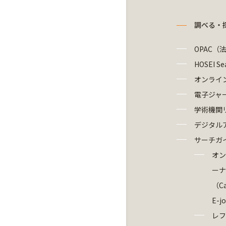
調べる・
OPAC（
HOSEI Se
オンライ
電子ジャ
学術機関
デジタル
サーチガ
オン
ーナ
（Ca
E-j
レフ