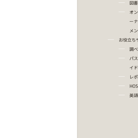
図書
オン
ーナ
メン
お役立ち
調べ
パス
イド
レポ
HOS
英語