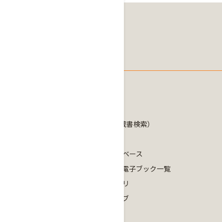
図書館
Library
調べる・探す
OPAC（法政大学蔵書検索）
HOSEI Search
オンラインデータベース
電子ジャーナル・電子ブック一覧
学術機関リポジトリ
デジタルアーカイブ
サーチガイド