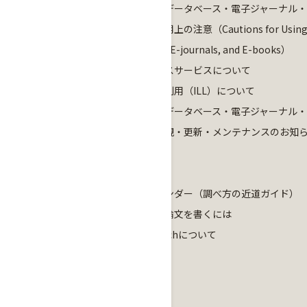
オンラインデータベース・電子ジャーナル
ブック 利用上の注意（Cautions for Usin
Databases, E-journals, and E-books）
レファレンスサービスについて
図書館相互利用（ILL）について
オンラインデータベース・電子ジャーナル
ブック 新規・更新・メンテナンスのお知
お役立ちサポート
調べ方案内
パスファインダー（調べ方の近道ガイド）
レポート・論文を書くには
HOSEI Searchについて
英語多読