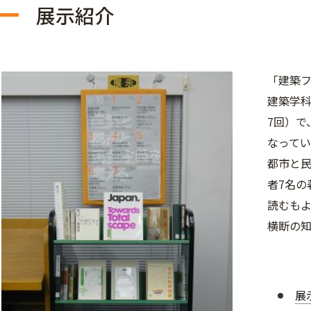
展示紹介
「建築
建築学
7回）で
なって
都市と
者7名の
読むも
横断の
展示