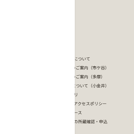
教育・研究支援
図書館ガイダンスについて
ガイダンスのご案内（市ケ谷）
ガイダンスのご案内（多摩）
ガイダンスについて（小金井）
学術機関リポジトリ
法政大学オープンアクセスポリシー
学術研究データベース
シラバス掲載図書の所蔵確認・申込