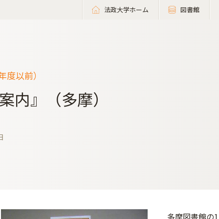
法政大学ホーム
図書館
9年度以前）
案内』（多摩）
日
多摩図書館の