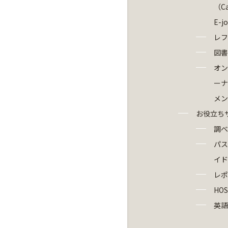
（Ca
E-j
レフ
図書
オン
ーナ
メン
お役立ち
調べ
パス
イド
レポ
HOS
英語