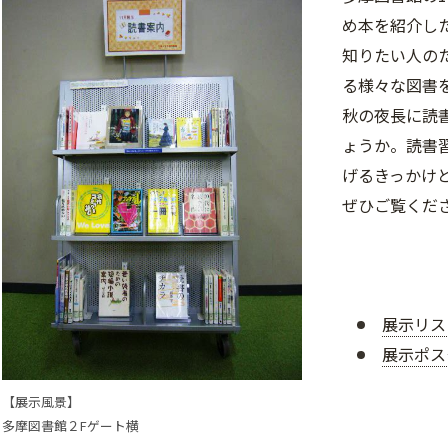
め本を紹介し
知りたい人の
る様々な図書
秋の夜長に読
ょうか。読書
げるきっかけ
ぜひご覧くだ
展示リスト(
展示ポスタ
【展示風景】
多摩図書館２Fゲート横