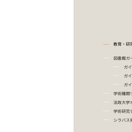
教育・研
図書館ガ
ガイ
ガイ
ガイ
学術機関
法政大学
学術研究
シラバス