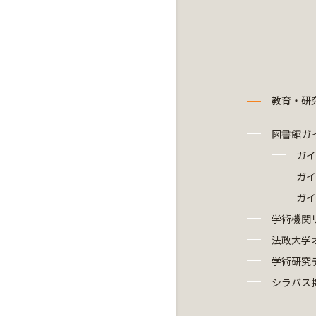
教育・研
図書館ガ
ガイ
ガイ
ガイ
学術機関
法政大学
学術研究
シラバス