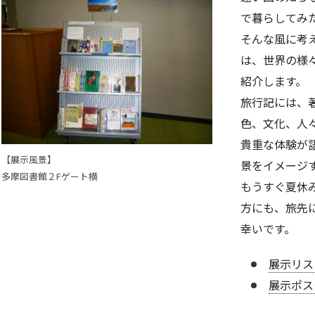
で暮らしてみ
そんな風に考
は、世界の様
紹介します。
旅行記には、
色、文化、人
貴重な体験が
【展示風景】
景をイメージ
多摩図書館２Fゲート横
もうすぐ夏休
方にも、旅先
幸いです。
展示リスト(
展示ポスタ