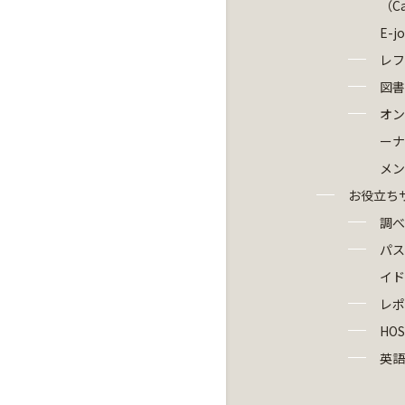
（Ca
E-j
レフ
図書
オン
ーナ
メン
お役立ち
調べ
パス
イド
レポ
HOS
英語