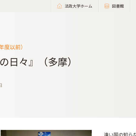
法政大学ホーム
図書館
9年度以前）
の日々』（多摩）
日
遠い国の知ら