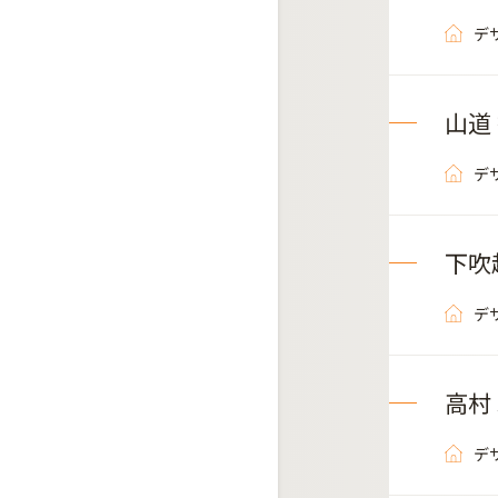
デ
山道
デ
下吹
デ
高村
デ