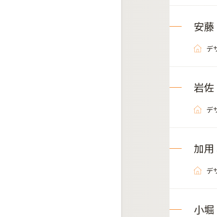
安藤
デ
岩佐
デ
加⽤
デ
小堀