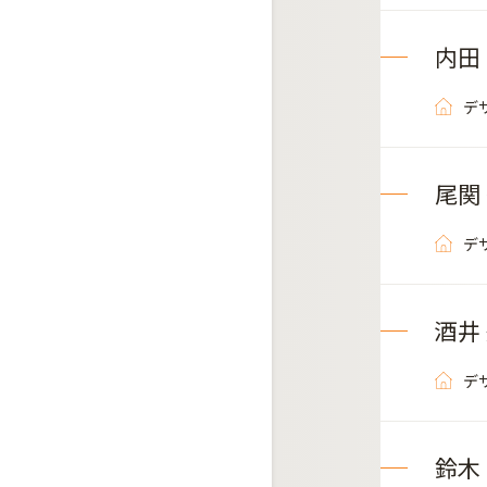
内田
デ
尾関
デ
酒井
デ
鈴木