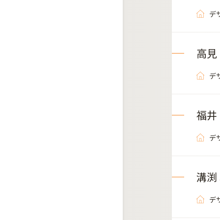
デ
高見
デ
福井
デ
溝渕
デ