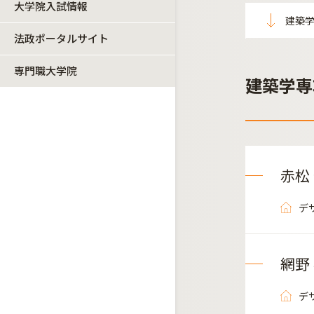
大学院入試情報
建築
法政ポータルサイト
専門職大学院
建築学専
赤松
デ
網野
デ