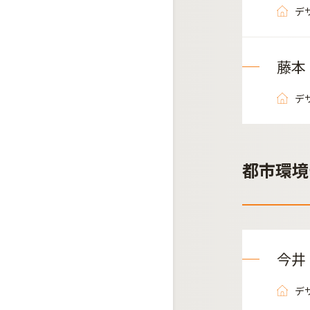
デ
藤本
デ
都市環境
今井
デ