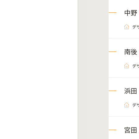
中野
デ
南後
デ
浜田
デ
宮田