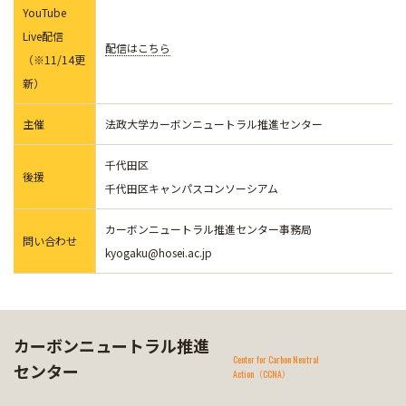
YouTube
Live配信
配信はこちら
（※11/14更
新）
主催
法政大学カーボンニュートラル推進センター
千代田区
後援
千代田区キャンパスコンソーシアム
カーボンニュートラル推進センター事務局
問い合わせ
kyogaku@hosei.ac.jp
カーボンニュートラル推進
Center for Carbon Neutral
センター
Action（CCNA）