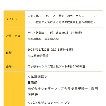
未来を拓く、「知」と「共創」のカーボンニュートラ
タイトル
ル ～教育と研究による地域の脱炭素社会への挑戦～
学生・教職員・一般 定員300名（先着順）
対象・定員
※参加無料・事前申込制
2025年11月22日（土）13時～15時
日時
※12時30分開場
会場
市ヶ谷キャンパス富士見ゲート4階 G403教室
＜基調講演＞
■講師
株式会社ウェザーマップ会長 気象予報士 森田
正光 氏
＜パネルディスカッション＞