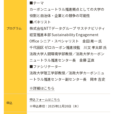
■テーマ
カーボンニュートラル推進拠点としての大学の
役割と自治体・企業との競争の可能性
■パネリスト
株式会社NTTデータグループ サステナビリティ
プログラム
経営推進本部 Sustainability Engagement
Office シニア・スペシャリスト 金田 晃一 氏
千代田区 ゼロカーボン推進技監 川又 孝太郎 氏
法政大学人間環境学部教授／法政大学カーボン
ニュートラル推進センター長 金藤 正直
■ファシリテーター
法政大学理工学部教授／法政大学カーボンニュ
ートラル推進センター副センター長 岡本 吉史
※詳細はこちら
申込フォームはこちら
申込
※申込締切：2025年11月20日（木）