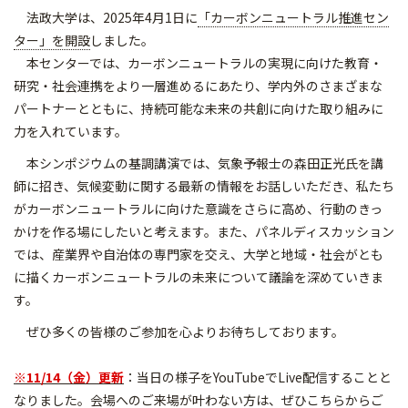
法政大学は、2025年4月1日に
「カーボンニュートラル推進セン
ター」を開設
しました。
本センターでは、カーボンニュートラルの実現に向けた教育・
研究・社会連携をより一層進めるにあたり、学内外のさまざまな
パートナーとともに、持続可能な未来の共創に向けた取り組みに
力を入れています。
本シンポジウムの基調講演では、気象予報士の森田正光氏を講
師に招き、気候変動に関する最新の情報をお話しいただき、私たち
がカーボンニュートラルに向けた意識をさらに高め、行動のきっ
かけを作る場にしたいと考えます。また、パネルディスカッション
では、産業界や自治体の専門家を交え、大学と地域・社会がとも
に描くカーボンニュートラルの未来について議論を深めていきま
す。
ぜひ多くの皆様のご参加を心よりお待ちしております。
※11/14（金）更新
：当日の様子をYouTubeでLive配信することと
なりました。会場へのご来場が叶わない方は、ぜひ
こちら
からご