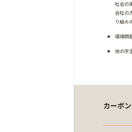
社会の
会社の
り組み
環境問
他の学
カーボン