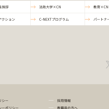
長挨拶
法政大学×CN
教育×CN
アクション
C-NEXTプログラム
パートナ
リシー
採用情報
シーポリシー
教職員の方へ