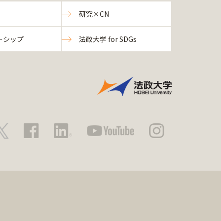
研究×CN
ーシップ
法政大学 for SDGs