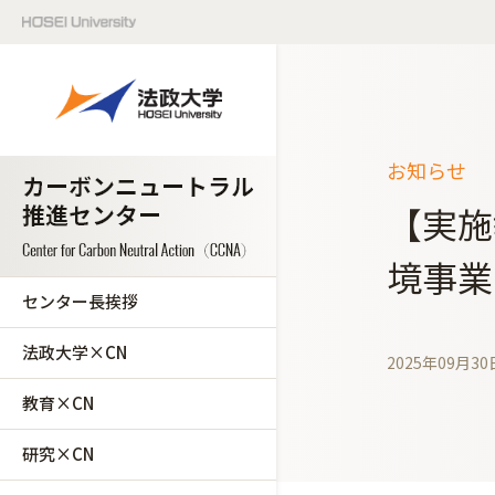
お知らせ
【実施
境事業
センター長挨拶
法政大学×CN
2025年09月30
教育×CN
研究×CN