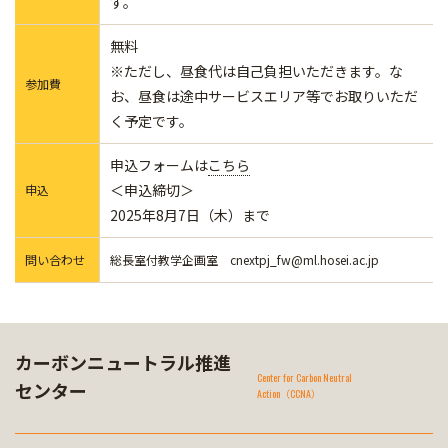
す。
無料
※ただし、昼食代は自己負担いただきます。な
参加費
お、昼食は途中サービスエリア等でお取りいただ
く予定です。
申込フォームは
こちら
＜申込締切＞
申込
2025年8月7日（木）まで
問い合わせ
総長室付教学企画室 cnextpj_fw@ml.hosei.ac.jp
カーボンニュートラル推進
Center for Carbon Neutral
センター
Action（CCNA）