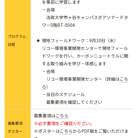
を事前に学習します
・会場
法政大学市ヶ谷キャンパスボアソナードタ
ワー5階BT-0504
プログラム
現地フィールドワーク：9月10日（水）
日程
リコー環境事業開発センターで現地フィール
ドワークを行い、カーボンニュートラルに関
する取り組みを学び・体感します
・会場
リコー環境事業開発センター（詳細は
こち
ら
）
・当日のスケジュール
募集要項を確認してください
募集要項は
こちら
※必ず要項をご確認ください。
募集要項
※ポスターは
こちら
からPDF版をご覧いただけま
ポスター