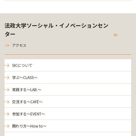
法政大学ソーシャル・イノベーションセン
ター
SIC
アクセス
SICについて
学ぶ～CLASS～
実践する～LAB.～
交流する～CAFÉ～
参加する～EVENT～
関わり方～How to～