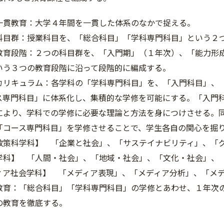
一貫教育：大学４年間を一貫した体系のなかで捉える。
科目群：授業科目を、「総合科目」「学科専門科目」という２
教育段階：２つの科目群を、「入門期」（１年次）、「能力形
いう３つの教育段階に沿って段階的に編成する。
カリキュラム：各学科の「学科専門科目」を、「入門科目」、
ス専門科目」に体系化し、集積的な学修を可能にする。「入門
により、学科での学修に必要な理論と方法を身につけさせる。
「コース専門科目」を学修させることで、学生各自の関心を掘
政策科学科】 「企業と社会」、「サステイナビリティ」、「
学科】 「人間・社会」、「地域・社会」、「文化・社会」、
ィア社会学科】 「メディア表現」、「メディア分析」、「メ
教育：「総合科目」「学科専門科目」の学修とあわせ、１年次
の教育を徹底する。