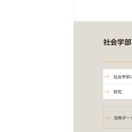
社会学部
社会学部
研究
法政ポー