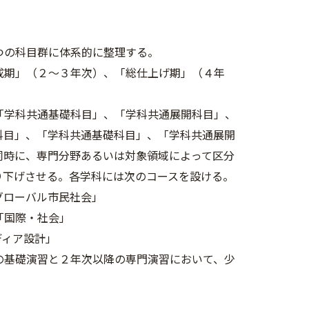
つの科目群に体系的に整理する。
成期」（２～３年次）、「総仕上げ期」（４年
「学科共通基礎科目」、「学科共通展開科目」、
科目」、「学科共通基礎科目」、「学科共通展開
同時に、専門分野あるいは対象領域によって区分
り下げさせる。各学科には次のコースを設ける。
グローバル市民社会」
「国際・社会」
ディア設計」
の基礎演習と２年次以降の専門演習において、少