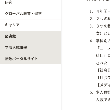
研究
４年間
グローバル教育・留学
２つの
キャリア
３つの
次）と
図書館
学科別
学部入試情報
「コー
科目」
法政ポータルサイト
された
【社会
【社会
【メデ
少人数
人数で