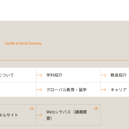
Faculty of Social Sciences
について
学科紹介
教員紹介
グローバル教育・留学
キャリア
Webシラバス（講義概
タルサイト
要）