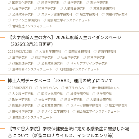
国際文化研究科
経済学研究科
法学研究科
政治学研究科
社会学研究科
経営学研究科
人間社会研究科
政策創造研究科
公共政策研究科
スポーツ健康学研究科
理工学研究科
情報科学研究科
デザイン工学研究科
総合理工学インスティテュート
地域創造インスティテュート
【大学院新入生の方へ】2026年度新入生ガイダンスページ
（2026年3月31日更新）
2026年03月13日
人文科学研究科
国際文化研究科
経済学研究科
法学研究科
政治学研究科
社会学研究科
経営学研究科
政策創造研究科
公共政策研究科
キャリアデザイン学研究科
連帯社会インスティテュート
地域創造インスティテュート
博士人材データベース「JGRAD」運用の終了について
2026年02月21日
在学生の方へ
修了生の方へ
博士後期課程の方へ
人文科学研究科
国際文化研究科
経済学研究科
法学研究科
政治学研究科
社会学研究科
経営学研究科
人間社会研究科
政策創造研究科
公共政策研究科
スポーツ健康学研究科
理工学研究科
情報科学研究科
デザイン工学研究科
総合理工学インスティテュート
地域創造インスティテュート
【市ケ谷大学院】学校保健安全法に定める感染症に罹患した場
合について（新型コロナウイルス、インフルエンザ等）