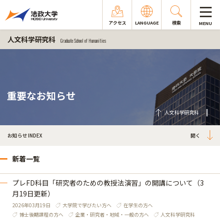
アクセス
LANGUAGE
検索
MENU
人文科学研究科
Graduate School of Humanities
重要なお知らせ
人文科学研究科
お知らせ INDEX
新着一覧
プレFD科目「研究者のための教授法演習」の開講について（3
月19日更新）
2026年03月19日
大学院で学びたい方へ
在学生の方へ
博士後期課程の方へ
企業・研究者・地域・一般の方へ
人文科学研究科