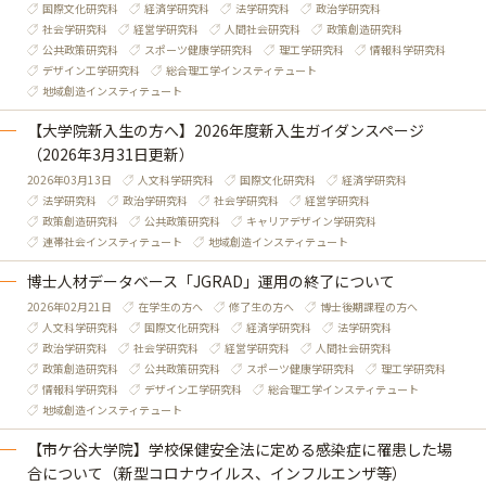
国際文化研究科
経済学研究科
法学研究科
政治学研究科
社会学研究科
経営学研究科
人間社会研究科
政策創造研究科
公共政策研究科
スポーツ健康学研究科
理工学研究科
情報科学研究科
デザイン工学研究科
総合理工学インスティテュート
地域創造インスティテュート
【大学院新入生の方へ】2026年度新入生ガイダンスページ
（2026年3月31日更新）
2026年03月13日
人文科学研究科
国際文化研究科
経済学研究科
法学研究科
政治学研究科
社会学研究科
経営学研究科
政策創造研究科
公共政策研究科
キャリアデザイン学研究科
連帯社会インスティテュート
地域創造インスティテュート
博士人材データベース「JGRAD」運用の終了について
2026年02月21日
在学生の方へ
修了生の方へ
博士後期課程の方へ
人文科学研究科
国際文化研究科
経済学研究科
法学研究科
政治学研究科
社会学研究科
経営学研究科
人間社会研究科
政策創造研究科
公共政策研究科
スポーツ健康学研究科
理工学研究科
情報科学研究科
デザイン工学研究科
総合理工学インスティテュート
地域創造インスティテュート
【市ケ谷大学院】学校保健安全法に定める感染症に罹患した場
合について（新型コロナウイルス、インフルエンザ等）