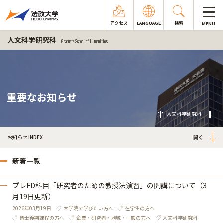
アクセス
LANGUAGE
検索
MENU
人文科学研究科
Graduate School of Humanities
重要なお知らせ
人文科学研究科
お知らせ INDEX
新着一覧
プレFD科目「研究者のための教授法演習」の開講について（3
月19日更新）
2026年03月19日
大学院で学びたい方へ
在学生の方へ
博士後期課程の方へ
企業・研究者・地域・一般の方へ
人文科学研究科