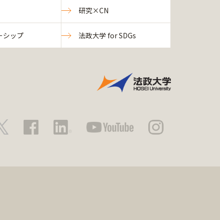
研究×CN
ーシップ
法政大学 for SDGs