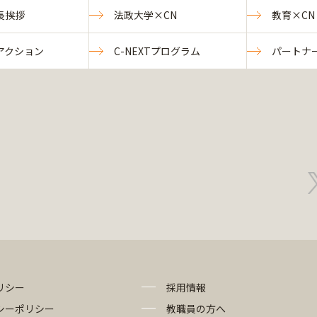
長挨拶
法政大学×CN
教育×CN
アクション
C-NEXTプログラム
パートナ
リシー
採用情報
シーポリシー
教職員の方へ