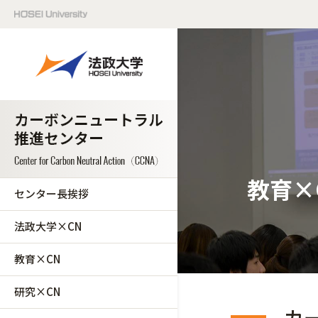
教育×
センター長挨拶
法政大学×CN
教育×CN
研究×CN
カ