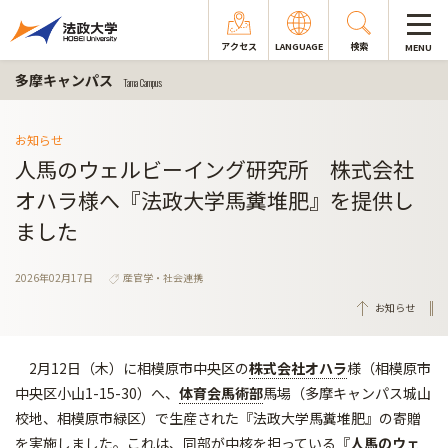
アクセス
LANGUAGE
検索
MENU
多摩キャンパス
Tama Campus
お知らせ
人馬のウェルビーイング研究所 株式会社
オハラ様へ『法政大学馬糞堆肥』を提供し
ました
2026年02月17日
産官学・社会連携
お知らせ
2月12日（木）に相模原市中央区の
株式会社オハラ
様（相模原市
中央区小山1-15-30）へ、
体育会馬術部
馬場（多摩キャンパス城山
校地、相模原市緑区）で生産された『法政大学馬糞堆肥』の寄贈
を実施しました。これは、同部が中核を担っている『
人馬のウェ