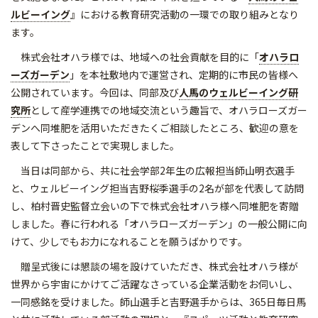
ルビーイン
グ
』における教育研究活動の一環での取り組みとなり
ます。
株式会社オハラ様では、地域への社会貢献を目的に「
オハラロ
ーズガーデン
」を本社敷地内で運営され、定期的に市民の皆様へ
公開されています。今回は、同部及び
人馬のウェルビーイング研
究所
として産学連携での地域交流という趣旨で、オハラローズガー
デンへ同堆肥を活用いただきたくご相談したところ、歓迎の意を
表して下さったことで実現しました。
当日は同部から、共に社会学部2年生の広報担当師山明衣選手
と、ウェルビーイング担当吉野桜季選手の2名が部を代表して訪問
し、柏村晋史監督立会いの下で株式会社オハラ様へ同堆肥を寄贈
しました。春に行われる「オハラローズガーデン」の一般公開に向
けて、少しでもお力になれることを願うばかりです。
贈呈式後には懇談の場を設けていただき、株式会社オハラ様が
世界から宇宙にかけてご活躍なさっている企業活動をお伺いし、
一同感銘を受けました。師山選手と吉野選手からは、365日毎日馬