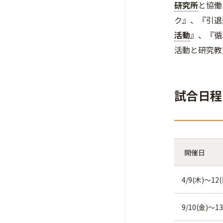
研究所
と協働
ク』、『引退
活動
』、『循
活動と研究教
試合日程
開催日
4/9(木)～12(
9/10(金)～13