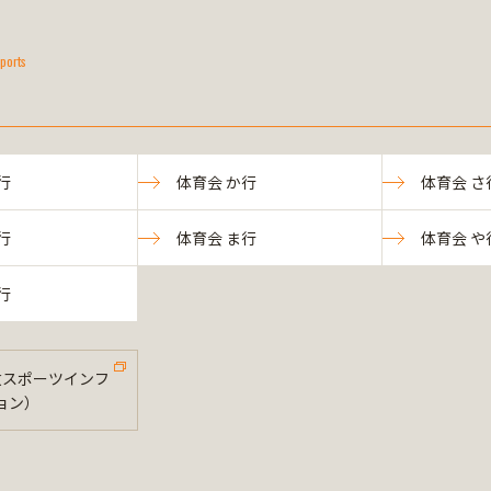
ports
行
体育会 か行
体育会 さ
行
体育会 ま行
体育会 や
行
法政スポーツインフ
ョン）