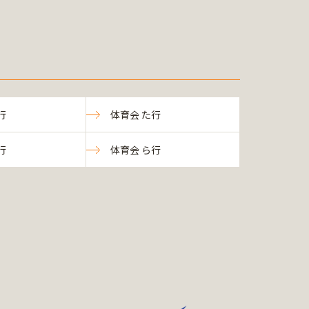
行
体育会 た行
行
体育会 ら行