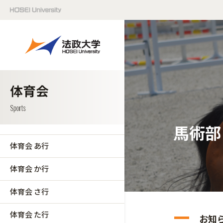
馬術部
体育会 あ行
体育会 か行
体育会 さ行
体育会 た行
お知