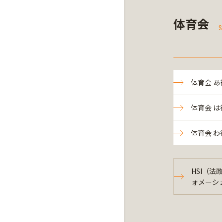
体育会
S
体育会 あ
体育会 は
体育会 わ
HSI（
ォメーシ