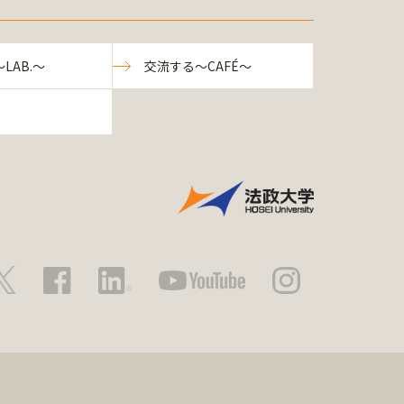
LAB.～
交流する～CAFÉ～