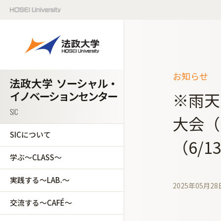
お知らせ
※雨天
大会（
SICについて
（6/1
学ぶ～CLASS～
実践する～LAB.～
2025年05月28
交流する～CAFÉ～