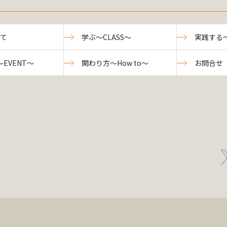
いて
学ぶ～CLASS～
実践する～
EVENT～
関わり方～How to～
お問合せ