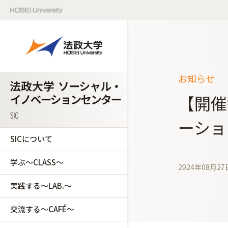
お知らせ
【開催
ーショ
SICについて
学ぶ～CLASS～
2024年08月27
実践する～LAB.～
交流する～CAFÉ～