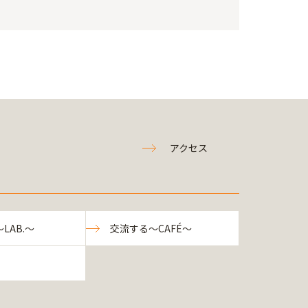
アクセス
LAB.～
交流する～CAFÉ～