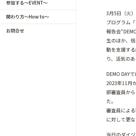
参加する～EVENT～
3月5日（火）、
関わり方～How to～
プログラム「
お問合せ
報告会“DE
生のほか、信
動を支援する
り、活気のあ
DEMO D
2023年1
部審査員から
た。
審査員による
に対して更な
当日のダイジ