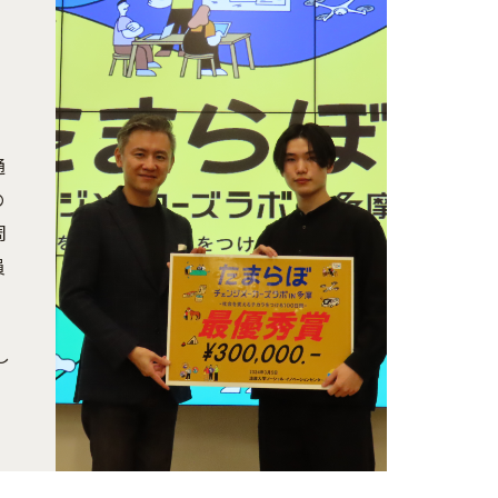
通
の
周
員
し