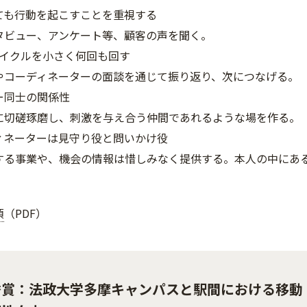
ても行動を起こすことを重視する
タビュー、アンケート等、顧客の声を聞く。
Aサイクルを小さく何回も回す
やコーディネーターの面談を通じて振り返り、次につなげる。
ー同士の関係性
に切磋琢磨し、刺激を与え合う仲間であれるような場を作る。
ィネーターは見守り役と問いかけ役
する事業や、機会の情報は惜しみなく提供する。本人の中にあ
。
項
（PDF）
秀賞：法政大学多摩キャンパスと駅間における移動