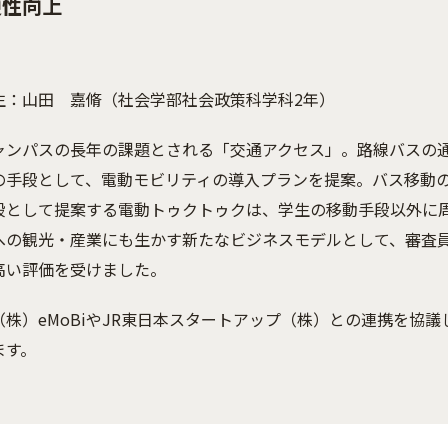
便性向上
生：山田 嘉脩（社会学部社会政策科学科2年）
ャンパスの長年の課題とされる「交通アクセス」。路線バスの
の手段として、電動モビリティの導入プランを提案。バス移動
段として提案する電動トゥクトゥクは、学生の移動手段以外に
への観光・産業にも生かす新たなビジネスモデルとして、審査
高い評価を受けました。
（株）eMoBiやJR東日本スタートアップ（株）との連携を協議
ます。