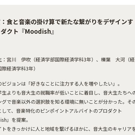
賞：食と音楽の掛け算で新たな繋がりをデザインす
ダクト『Moodish』
生：宮川 伊吹（経済学部国際経済学科3年）、榛葉 大河（経
部国際経済学科3年）
のビジョンは「好きなことに注力する人を増やしたい」。
学生よりも音大生の就職率が低いことに着目し、音大生たちへ
ングで音楽以外の選択肢を知る環境に無いことが分かった。そ
として、音楽特化のピンポイントアルバイトのプロダクト
dish」を提案。
イトをきっかけに人と地域を繋げるほかに、音大生のキャリア