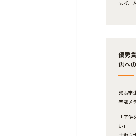
広げ、
優秀賞
供へ
発表学
学部
「子供
い」
共働き