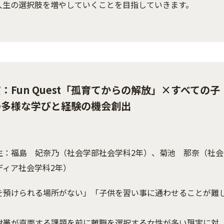
人生の選択肢を増やしていくことを目指していきます。
：Fun Quest「孤育てからの解放」×すべての子
の多様な学びと経験の機会創出
生：福島 妃奈乃（社会学部社会学科2年）、菊池 那奈（社会
メディア社会学科2年）
を預けられる場所がない」「子供を習い事に通わせることが難
世帯が直面する課題を前に離職を選択する女性が多い現実に対