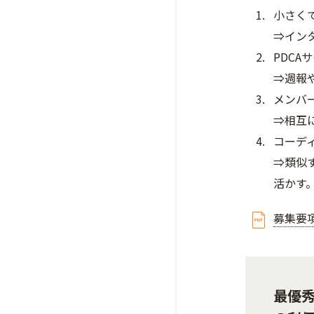
小さく
⇒イン
PDC
⇒週報
メンバ
⇒相互
コーデ
⇒類似
活かす
募集要
最優