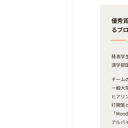
優秀
るプロ
発表学
済学
チーム
一般大
ヒアリ
打開策
「Moo
アルバ