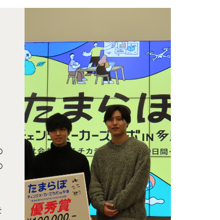
の
の
を