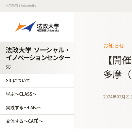
お知らせ
【開催
多摩（
SICについて
学ぶ～CLASS～
2024年03月21
実践する～LAB.～
交流する～CAFÉ～