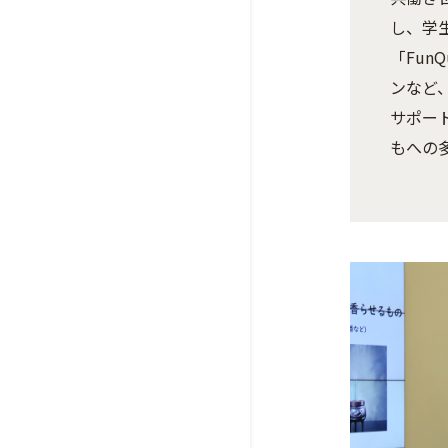
し、学
「Fun
ンなど
サポー
もへの