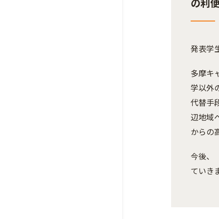
の利
発表学
多摩キ
学以外
代替手
辺地域
からの
今後、
ていき