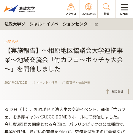
アクセス
LANGUAGE
検索
MENU
法政大学ソーシャル・イノベーションセンター
SIC
お知らせ
【実施報告】～相原地区協議会大学連携事
業～地域交流会「竹カフェ～ボッチャ大会
～」を開催しました
2024年03月12日
イベント・行事
産官学・社会連携
お知らせ
3月2日（土）、相原地区と法大生の交流イベント、通称「竹カフ
ェ」を多摩キャンパスEGG DOMEのホールにて開催しました。
今年度2回目の開催となる今回は、パラリンピックの公式種目で、
年齢や性別、障がいの有無を問わず、交流を深めるのに最適なパ