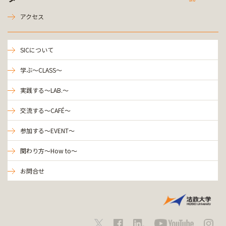
アクセス
SICについて
学ぶ～CLASS～
実践する～LAB.～
交流する～CAFÉ～
参加する～EVENT～
関わり方～How to～
お問合せ