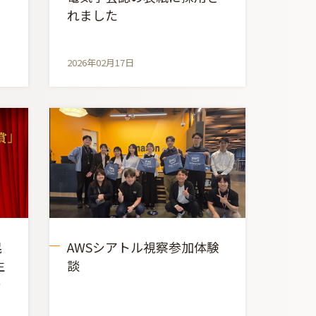
れました
2026年02月17日
晃
AWSシアトル視察参加体験
生
談
ー