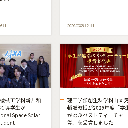
03日
2026年02月24日
機械工学科新井和
理工学部創生科学科山本
指導学生が
輔准教授が2025年度「学
ional Space Solar
が選ぶベストティーチャ
tudent
賞」を受賞しました