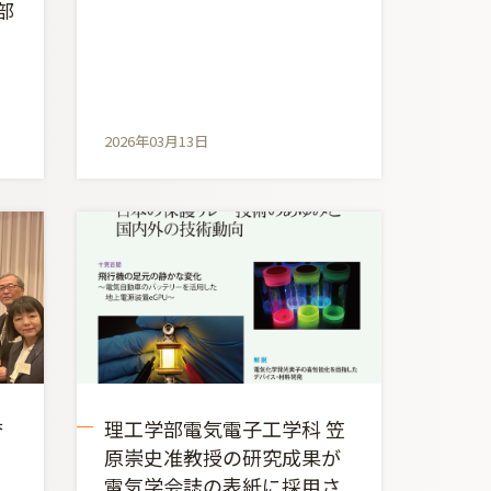
部
」
2026年03月13日
誉
理工学部電気電子工学科 笠
原崇史准教授の研究成果が
電気学会誌の表紙に採用さ