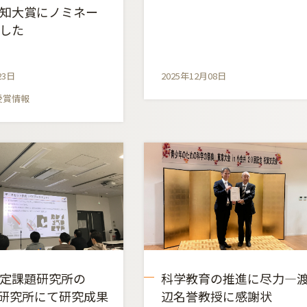
知大賞にノミネー
した
23日
2025年12月08日
受賞情報
定課題研究所の
科学教育の推進に尽力―
CE研究所にて研究成果
辺名誉教授に感謝状