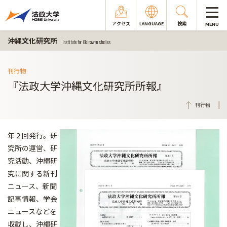
アクセス
LANGUAGE
検索
MENU
沖縄文化研究所
Institute for Okinawan studies
刊行物
『法政大学沖縄文化研究所所報』
刊行物
年２回発行。研
究所の運営、研
究活動、沖縄研
究に関する新刊
ニュース、新聞
記事情報、学会
ニュースなどを
収載し、沖縄研