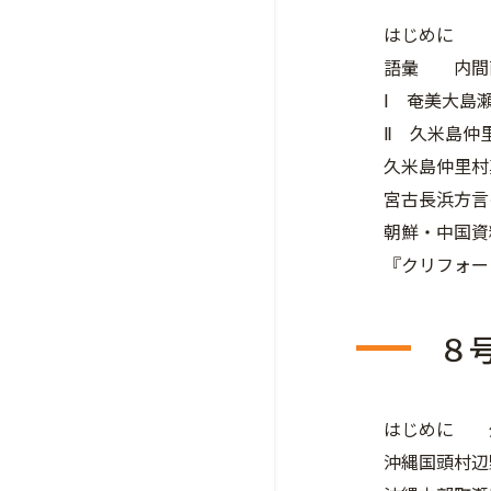
はじめに
語彙 内間
Ⅰ 奄美大島
Ⅱ 久米島仲
久米島仲里
宮古長浜方
朝鮮・中国
『クリフォ
８
はじめに 
沖縄国頭村