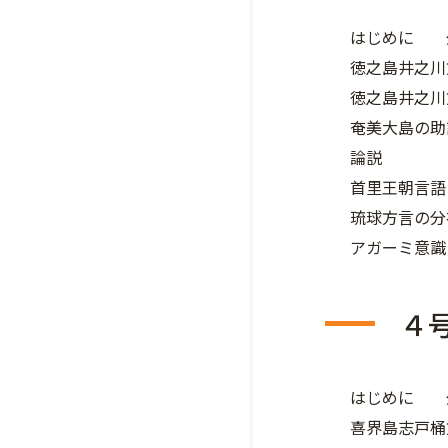
はじめに 
徳之島井之
徳之島井之
奄美大島の
論説
首里王朝言
琉球方言の
アガーミ意
４
はじめに 
喜界島志戸