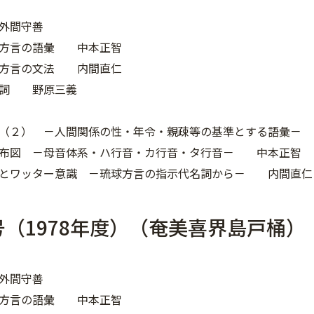
外間守善
川方言の語彙 中本正智
川方言の文法 内間直仁
助詞 野原三義
語（２） －人間関係の性・年令・親疎等の基準とする語彙－
分布図 －母音体系・ハ行音・カ行音・タ行音－ 中本正智
識とワッター意識 －琉球方言の指示代名詞から－ 内間直仁
号（1978年度）（奄美喜界島戸桶）
外間守善
桶方言の語彙 中本正智