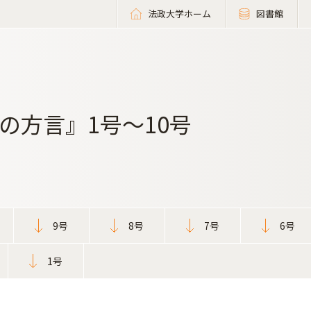
法政大学ホーム
図書館
の方言』1号～10号
9号
8号
7号
6号
1号