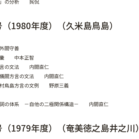
ら」の分析 呉侃
号（1980年度）（久米島鳥島）
外間守善
語彙 中本正智
方言の文法 内間直仁
村儀間方言の文法 内間直仁
川村鳥島方言の文例 野原三義
名詞の体系 －自他の二極関係構造－ 内間直仁
号（1979年度）（奄美徳之島井之川