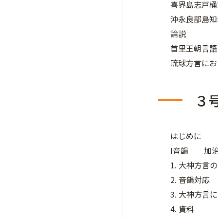
喜界島志戸
沖永良部島
論説
首里王朝言語
琉球方言に
３
はじめに
Ⅰ音韻 加
1. 大神方言
2. 音韻対応
3. 大神方
4. 資料