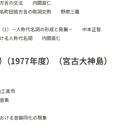
桶方言の文法 内間直仁
知名町田皆方言の助詞文例 野原三義
（1）－人称代名詞の形成と発展－ 中本正智
おける人称代名詞 内間直仁
号（1977年度）（宮古大神島）
治工真市
の音素
言における音韻同化の現象