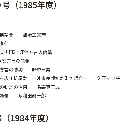
号（1985年度）
漁業語彙 加治工眞市
直仁
具志川市上江洲方言の語彙
平安方言の語彙
那方言の助詞 野原三義
数を表す接尾辞 －沖永良部知名町の場合－ 久野マリ子
言の動詞の活用 名嘉真三成
の語彙 多和田眞一郎
（1984年度）