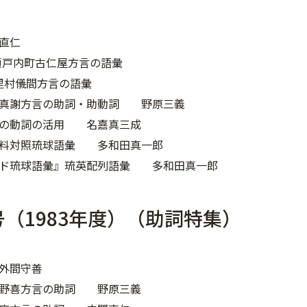
直仁
瀬戸内町古仁屋方言の語彙
里村儀間方言の語彙
村真謝方言の助詞・助動詞 野原三義
言の動詞の活用 名嘉真三成
資料対照琉球語彙 多和田真一郎
ード琉球語彙』琉英配列語彙 多和田真一郎
号（1983年度）（助詞特集）
外間守善
辺野喜方言の助詞 野原三義