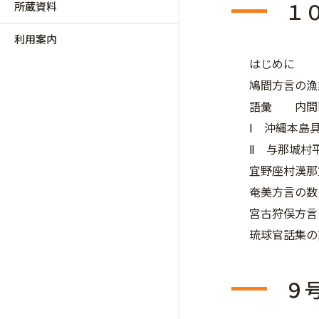
１０
所蔵資料
利用案内
はじめに
鳩間方言の
語彙 内間
Ⅰ 沖縄本島
Ⅱ 与那城村
宜野座村漢
奄美方言の
宮古狩俣方
琉球官話集
９号