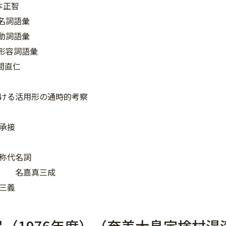
本正智
 名詞語彙
 動詞語彙
 形容詞語彙
間直仁
ける活用形の通時的考察
承接
称代名詞
用 名嘉真三成
三義