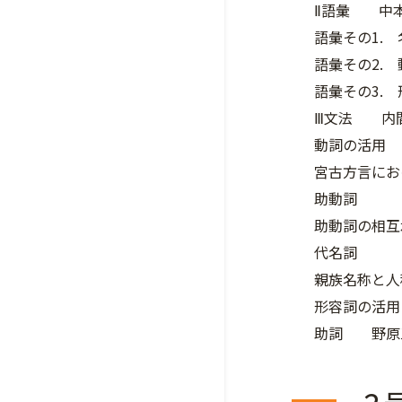
Ⅱ語彙 中
語彙その1.
語彙その2.
語彙その3.
Ⅲ文法 内
動詞の活用
宮古方言にお
助動詞
助動詞の相互
代名詞
親族名称と人
形容詞の活
助詞 野原