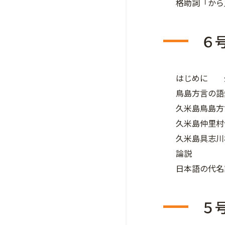
格助詞「か
６
はじめに 
鳥島方言の
久米島鳥島
久米島仲里
久米島具志
論説
日本語の代
５