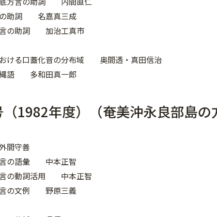
瀬底方言の助詞 内間直仁
言の助詞 名嘉真三成
方言の助詞 加治工真市
における口蓋化音の分布域 奥間透・真田信治
沖縄語 多和田真一郎
号（1982年度）（奄美沖永良部島の
外間守善
方言の語彙 中本正智
方言の動詞活用 中本正智
方言の文例 野原三義