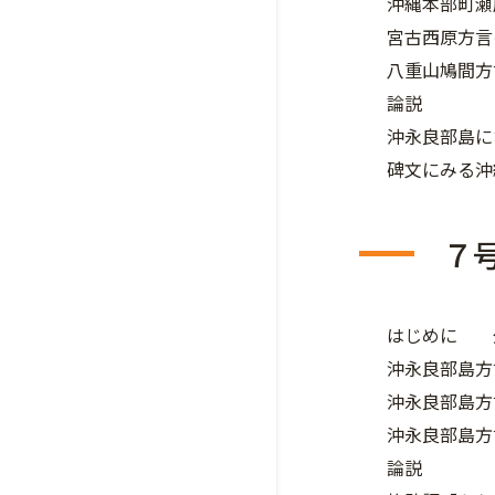
沖縄本部町
宮古西原方
八重山鳩間
論説
沖永良部島
碑文にみる
７
はじめに 
沖永良部島
沖永良部島
沖永良部島
論説