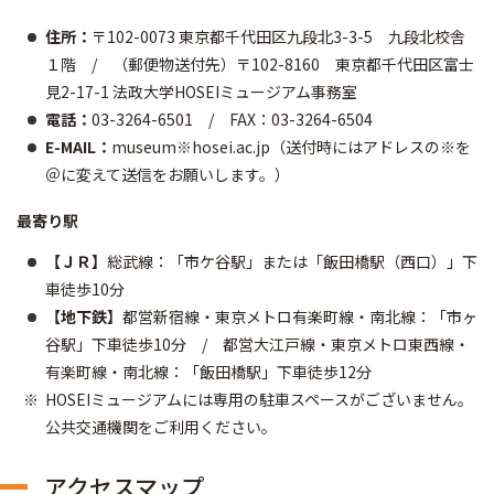
住所：
〒102-0073 東京都千代田区九段北3-3-5 九段北校舎
１階 / （郵便物送付先）〒102-8160 東京都千代田区富士
見2-17-1 法政大学HOSEIミュージアム事務室
電話：
03-3264-6501 / FAX：03-3264-6504
E-MAIL：
museum※hosei.ac.jp（送付時にはアドレスの※を
＠に変えて送信をお願いします。）
最寄り駅
【ＪＲ】
総武線：「市ケ谷駅」または「飯田橋駅（西口）」下
車徒歩10分
【地下鉄】
都営新宿線・東京メトロ有楽町線・南北線：「市ヶ
谷駅」下車徒歩10分 / 都営大江戸線・東京メトロ東西線・
有楽町線・南北線：「飯田橋駅」下車徒歩12分
HOSEIミュージアムには専用の駐車スペースがございません。
公共交通機関をご利用ください。
アクセスマップ