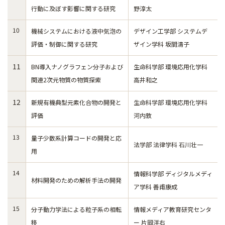
行動に及ぼす影響に関する研究
野淳太
10
機械システムにおける液中気泡の
デザイン工学部 システムデ
評価・制御に関する研究
ザイン学科 坂間清子
11
BN導入ナノグラフェン分子および
生命科学部 環境応用化学科
関連2次元物質の物質探索
高井和之
12
新規有機典型元素化合物の開発と
生命科学部 環境応用化学科
評価
河内敦
13
量子少数系計算コードの開発と応
法学部 法律学科 石川壮一
用
14
情報科学部 ディジタルメディ
材料開発のための解析手法の開発
ア学科 善甫康成
15
分子動力学法による粒子系の相転
情報メディア教育研究センタ
移
ー 片岡洋右