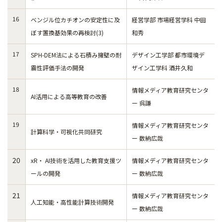
16
ベンジル位カチオンの安定性に及
経営学部 市場経営学科 中田
ぼす置換基効果の再検討(3)
和秀
17
SPH-DEM法による石積み擁壁の耐
デザイン工学部 都市環境デ
震性評価手法の開発
ザイン工学科 酒井久和
18
情報メディア教育研究センタ
AI活用による高等教育の改善
ー 呉謙
19
情報メディア教育研究センタ
計算科学・可視化共同研究
ー 数納広哉
20
xR・ AI技術を活用した教育支援ツ
情報メディア教育研究センタ
ールの開発
ー 数納広哉
21
情報メディア教育研究センタ
人工知能・高性能計算技術開発
ー 数納広哉