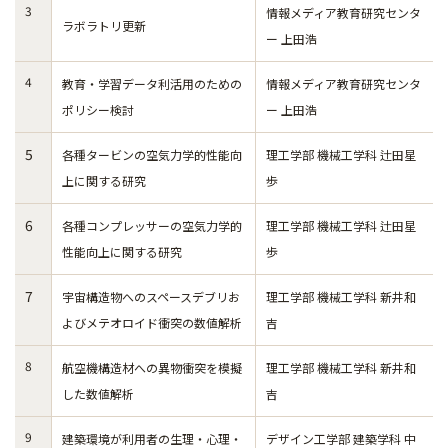
3
情報メディア教育研究センタ
ラボラトリ更新
ー 上田浩
4
教育・学習データ利活用のための
情報メディア教育研究センタ
ポリシー検討
ー 上田浩
5
各種タービンの空気力学的性能向
理工学部 機械工学科 辻田星
上に関する研究
歩
6
各種コンプレッサーの空気力学的
理工学部 機械工学科 辻田星
性能向上に関する研究
歩
7
宇宙構造物へのスペースデブリお
理工学部 機械工学科 新井和
よびメテオロイド衝突の数値解析
吉
8
航空機構造材への異物衝突を模擬
理工学部 機械工学科 新井和
した数値解析
吉
9
建築環境が利用者の生理・心理・
デザイン工学部 建築学科 中