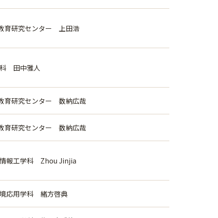
教育研究センター 上田浩
学科 田中雅人
教育研究センター 数納広哉
教育研究センター 数納広哉
報工学科 Zhou Jinjia
環境応用学科 緒方啓典