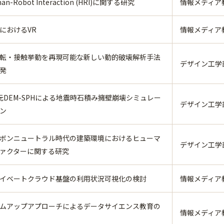
an-Robot Interaction (HRI)に関する研究
情報メディア教育
におけるVR
情報メディア教育
転・接触挙動を再現可能な新しい動的破壊解析手法
デザイン工学
発
元DEM-SPHによる地震時石積み擁壁崩壊シミュレー
デザイン工学
ン
ボンニュートラル時代の建築環境におけるヒューマ
デザイン工学
ァクターに関する研究
イベートクラウド基盤の利用状況可視化の検討
情報メディア
ムアップアプローチによるデータサイエンス教育の
情報メディア