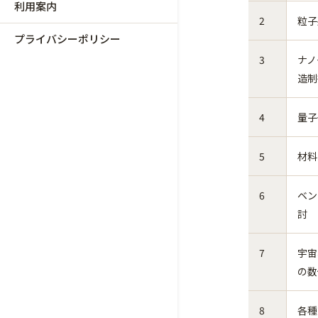
利用案内
2
粒子
プライバシーポリシー
3
ナノ
造制
4
量子
5
材料
6
ベン
討
7
宇宙
の数
8
各種