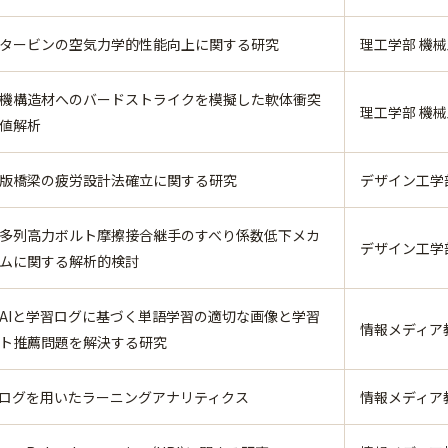
タービンの空気力学的性能向上に関する研究
理工学部 機
機構造材へのバードストライクを模擬した軟体衝突
理工学部 機
値解析
版橋梁の疲労設計法確立に関する研究
デザイン工学
多列高力ボルト摩擦接合継手のすべり係数低下メカ
デザイン工学
ムに関する解析的検討
AIと学習ログに基づく単語学習の適切な画像と学習
情報メディア教育
ト推薦問題を解決する研究
Sログを用いたラーニングアナリティクス
情報メディア教育