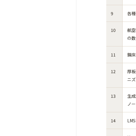
9
各種
10
航空
の数
11
鋼床
12
厚板
ニズ
13
生成
ノー
14
LM