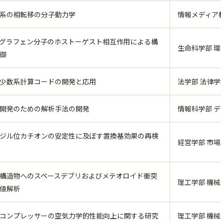
系の相転移の分子動力学
情報メディア
グラフェン分子のホストーゲスト相互作用による構
生命科学部 
御
少数系計算コードの開発と応用
法学部 法律
開発のための解析手法の開発
情報科学部 
ジル位カチオンの安定性に及ぼす置換基効果の再検
経営学部 市
構造物へのスペースデブリおよびメテオロイド衝突
理工学部 機
値解析
コンプレッサーの空気力学的性能向上に関する研究
理工学部 機