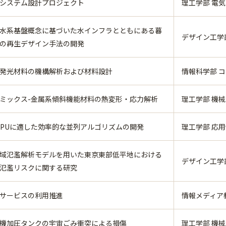
システム設計プロジェクト
理工学部 電
水系基盤概念に基づいた水インフラとともにある暮
デザイン工学
の再生デザイン手法の開発
発光材料の機構解析および材料設計
情報科学部 
ミックス-金属系傾斜機能材料の熱変形・応力解析
理工学部 機
GPUに適した効率的な並列アルゴリズムの開発
理工学部 応
域氾濫解析モデルを用いた東京東部低平地における
デザイン工学
氾濫リスクに関する研究
Sサービスの利用推進
情報メディア
機加圧タンクの宇宙ごみ衝突による損傷
理工学部 機