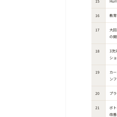
15
Hum
16
教育
17
大回
の開
18
3次
ショ
19
カー
ンフ
20
プラ
21
ボト
改善