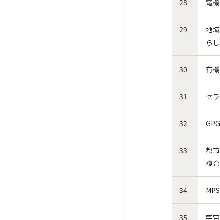
28
電機
29
地域
らし
30
有機
31
セラ
32
GP
33
都市
複合
34
MP
35
宇宙