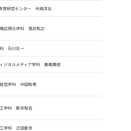
教育研究センター 片岡洋右
環境応用化学科 高井和之
学科 石川壮一
ディジタルメディア学科 善甫康成
場経営学科 中田和秀
械工学科 新井和吉
械工学科 辻田星歩