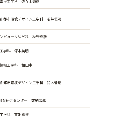
気電子工学科 佐々木秀徳
部 都市環境デザイン工学科 福井恒明
コンピュータ科学科 秋野喜彦
械工学科 塚本英明
用情報工学科 和田幸一
部 都市環境デザイン工学科 鈴木善晴
教育研究センター 数納広哉
械工学科 東出真澄