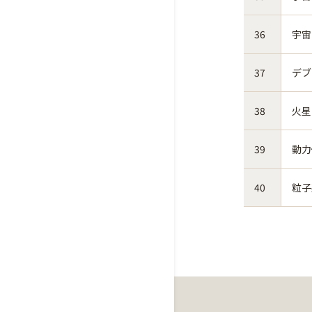
36
宇宙
37
デブ
38
火星
39
動力
40
粒子