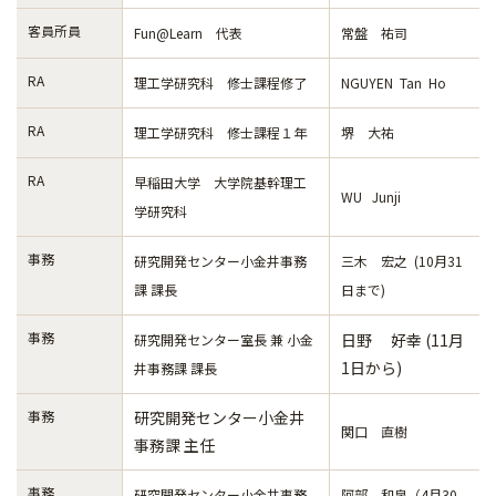
客員所員
Fun@Learn 代表
常盤 祐司
RA
理工学研究科 修士課程修了
NGUYEN Tan Ho
RA
理工学研究科 修士課程１年
堺 大祐
RA
早稲田大学 大学院基幹理工
WU Junji
学研究科
事務
研究開発センター小金井事務
三木 宏之 (10月31
課 課長
日まで)
事務
日野 好幸 (11月
研究開発センター室長 兼 小金
1日から)
井事務課 課長
事務
研究開発センター小金井
関口 直樹
事務課 主任
事務
研究開発センター小金井事務
阿部 和泉（4月30