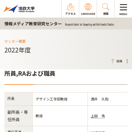
アクセス
LANGUAGE
検索
MENU
情報メディア教育研究センター
Research Center for Computing and Multimedia Studies
センター概要
2022年度
組織
所員,RAおよび職員
所長
デザイン工学部教授
酒井 久和
副所長・専
教授
上田 浩
任所員
専任所員