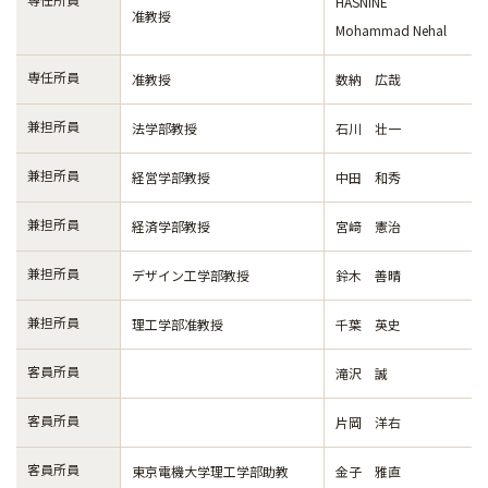
HASNINE
准教授
Mohammad Nehal
専任所員
准教授
数納 広哉
兼担所員
法学部教授
石川 壮一
兼担所員
経営学部教授
中田 和秀
兼担所員
経済学部教授
宮﨑 憲治
兼担所員
デザイン工学部教授
鈴木 善晴
兼担所員
理工学部准教授
千葉 英史
客員所員
滝沢 誠
客員所員
片岡 洋右
客員所員
東京電機大学理工学部助教
金子 雅直