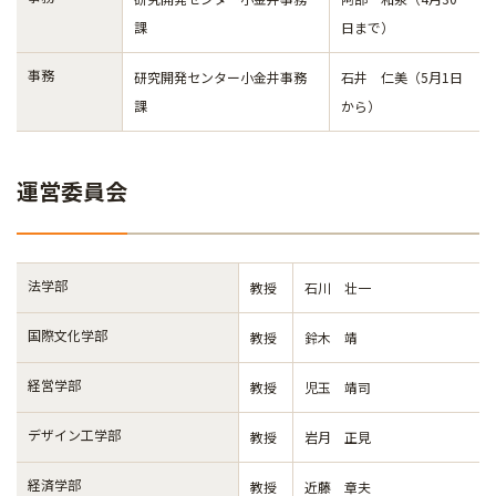
課
日まで）
事務
研究開発センター小金井事務
石井 仁美（5月1日
課
から）
運営委員会
法学部
教授
石川 壮一
国際文化学部
教授
鈴木 靖
経営学部
教授
児玉 靖司
デザイン工学部
教授
岩月 正見
経済学部
教授
近藤 章夫