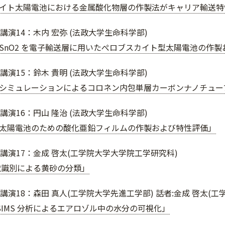
イト太陽電池における金属酸化物層の作製法がキャリア輸送特
講演14：木内 宏弥 (法政大学生命科学部)
ed SnO2 を電子輸送層に用いたぺロブスカイト型太陽電池の作
講演15：鈴木 貴明 (法政大学生命科学部)
シミュレーションによるコロネン内包単層カーボンナノチュー
講演16：円山 隆治 (法政大学生命科学部)
太陽電池のための酸化亜鉛フィルムの作製および特性評価」
ト講演17：金成 啓太(工学院大学大学院工学研究科)
形状識別による黄砂の分類」
講演18：森田 真人(工学院大学先進工学部) 話者:金成 啓太(
-SIMS 分析によるエアロゾル中の水分の可視化」