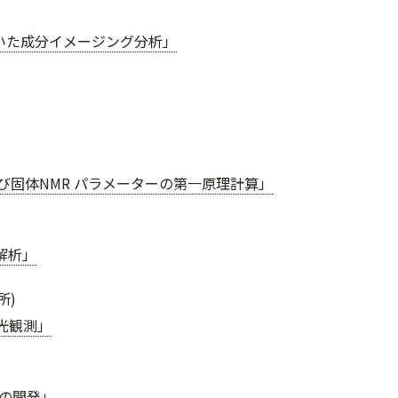
用いた成分イメージング分析」
固体NMR パラメーターの第一原理計算」
解析」
所)
光観測」
の開発」