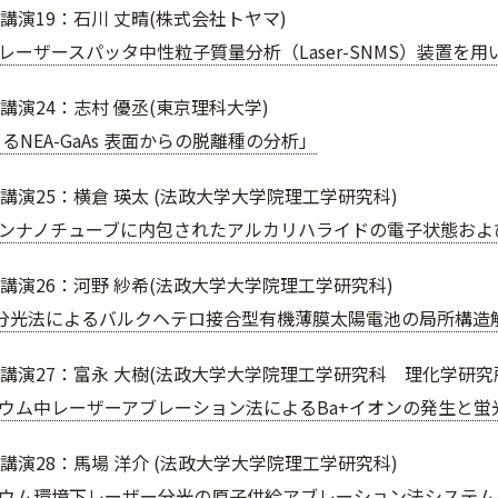
講演19：石川 丈晴(株式会社トヤマ)
レーザースパッタ中性粒子質量分析（Laser-SNMS）装置を
講演24：志村 優丞(東京理科大学)
よるNEA-GaAs 表面からの脱離種の分析」
講演25：横倉 瑛太 (法政大学大学院理工学研究科)
ンナノチューブに内包されたアルカリハライドの電子状態および
ト講演26：河野 紗希(法政大学大学院理工学研究科)
R 分光法によるバルクヘテロ接合型有機薄膜太陽電池の局所構造
ト講演27：富永 大樹(法政大学大学院理工学研究科 理化学研究
ウム中レーザーアブレーション法によるBa+イオンの発生と蛍
講演28：馬場 洋介 (法政大学大学院理工学研究科)
ウム環境下レーザー分光の原子供給アブレーション法システム