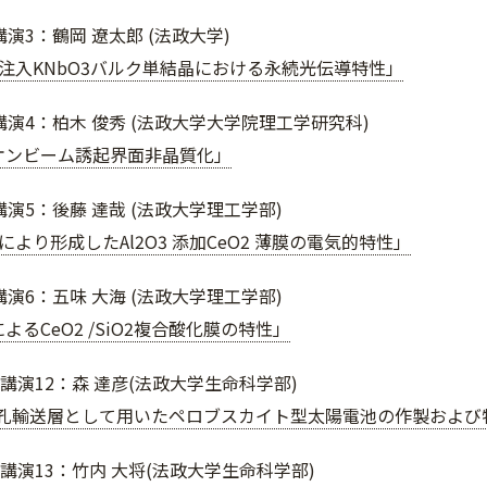
演3：鶴岡 遼太郎 (法政大学)
注入KNbO3バルク単結晶における永続光伝導特性」
講演4：柏木 俊秀 (法政大学大学院理工学研究科)
のイオンビーム誘起界面非晶質化」
演5：後藤 達哉 (法政大学理工学部)
より形成したAl2O3 添加CeO2 薄膜の電気的特性」
演6：五味 大海 (法政大学理工学部)
によるCeO2 /SiO2複合酸化膜の特性」
講演12：森 達彦(法政大学生命科学部)
を正孔輸送層として用いたペロブスカイト型太陽電池の作製および
講演13：竹内 大将(法政大学生命科学部)