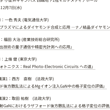
学 小金井キャンパス 西館地下1階マルチメディアホール
12月7日(水)
：一色 秀夫 (電気通信大学)
プラズマによるダイヤモンド合成と応用 ―ナノ結晶ダイヤモ
：福田 大治 (産業技術総合研究所)
出技術の量子通信や精密光計測への応用」
：上條 健 (東京大学)
クス：Real Photo-Electronic Circuits への道」
講演1：西方 直樹 (法政大学)
ド後方散乱法によるMgイオン注入GaN中の格子変位の評価」
演2：取田 祐樹 (法政大学)
射GaNにおけるラザフォード後方散乱法による格子変位の評価