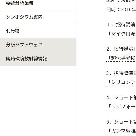
場所：法政大
委託分析業務
日時：2016年
シンポジウム案内
１．招待講演Ⅰ
刊行物
「マイクロ波
分析ソフトウェア
2．招待講演Ⅱ
「超伝導光検
臨時環境放射線情報
3．招待講演Ⅲ
「シリコンフォトニ
4．ショート
「ラザフォー
5．ショート講
「ガンマ線照