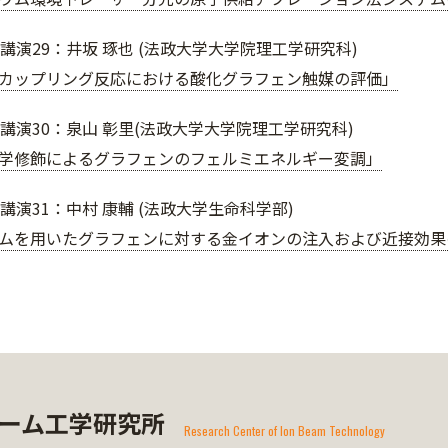
講演29：井坂 琢也 (法政大学大学院理工学研究科)
カップリング反応における酸化グラフェン触媒の評価」
ト講演30：泉山 彰里(法政大学大学院理工学研究科)
学修飾によるグラフェンのフェルミエネルギー変調」
講演31：中村 康輔 (法政大学生命科学部)
ムを用いたグラフェンに対する金イオンの注入および近接効果
ーム工学研究所
Research Center of Ion Beam Technology