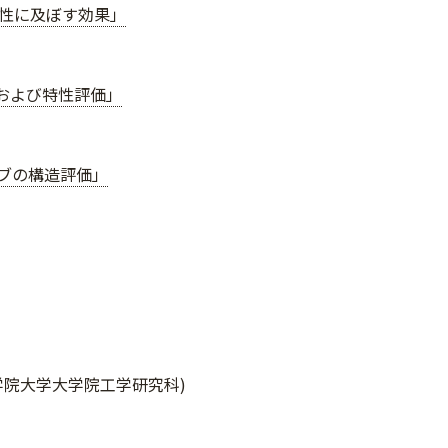
性に及ぼす効果」
製および特性評価」
ブの構造評価」
工学院大学大学院工学研究科)