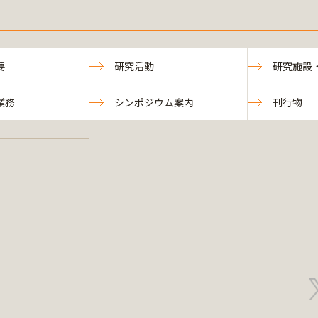
要
研究活動
研究施設
業務
シンポジウム案内
刊行物