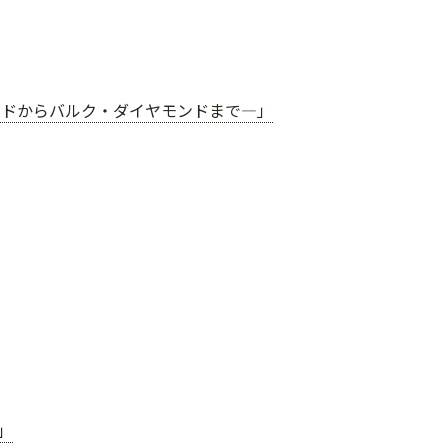
ンドからバルク・ダイヤモンドまで―」
」