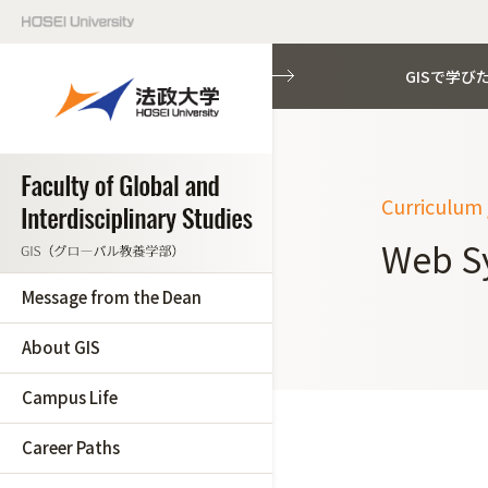
GISで学び
Curricul
Web S
Message from the Dean
About GIS
Campus Life
Career Paths