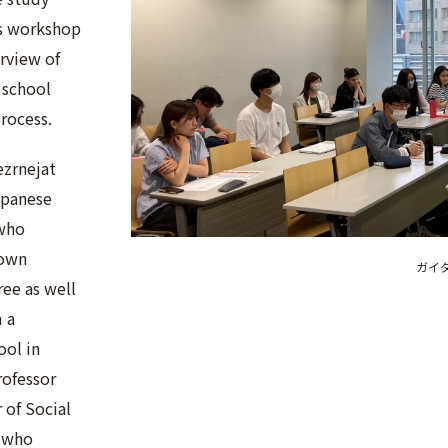
s workshop
rview of
 school
process.
ezrnejat
apanese
 who
 own
ガイ
ree as well
 a
ool in
rofessor
 of Social
, who