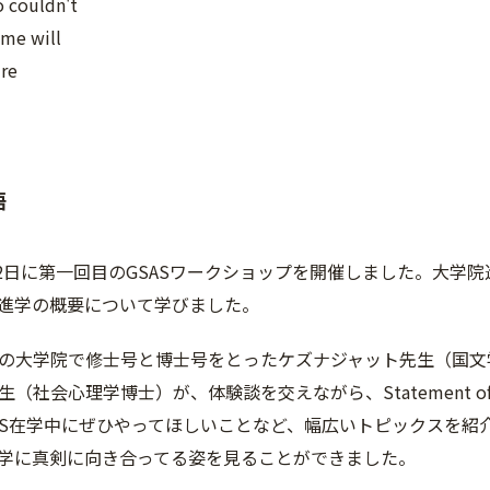
 couldn't
ime will
re
語
月22日に第一回目のGSASワークショップを開催しました。大学
進学の概要について学びました。
の大学院で修士号と博士号をとったケズナジャット先生（国文
（社会心理学博士）が、体験談を交えながら、Statement of
IS在学中にぜひやってほしいことなど、幅広いトピックスを紹
学に真剣に向き合ってる姿を見ることができました。