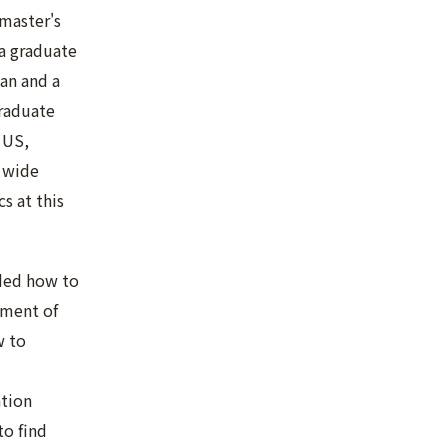
 master's
a graduate
an and a
raduate
 US,
 wide
cs at this
ded how to
ement of
w to
tion
to find