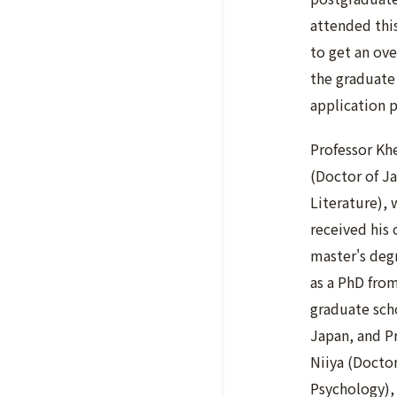
attended thi
to get an ove
the graduate
application 
Professor Kh
(Doctor of J
Literature),
received his
master's deg
as a PhD from
graduate sch
Japan, and P
Niiya (Doctor
Psychology)