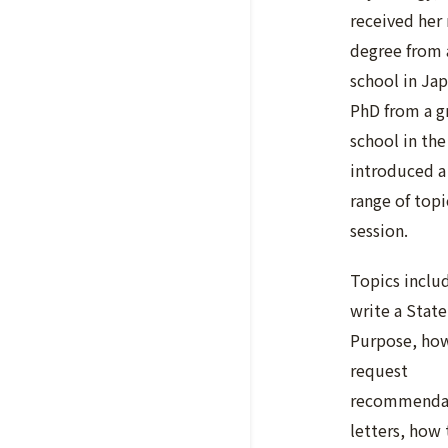
received her
degree from 
school in Jap
PhD from a g
school in the
introduced a
range of topi
session.
Topics inclu
write a Stat
Purpose, ho
request
recommenda
letters, how 