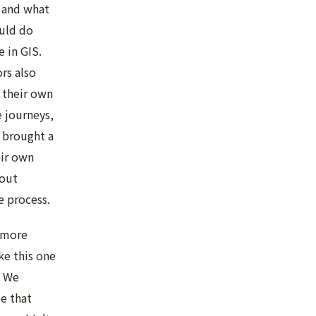
, and what
uld do
e in GIS.
rs also
 their own
 journeys,
 brought a
eir own
bout
e process.
 more
ke this one
. We
e that