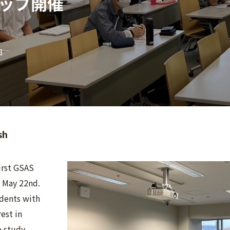
ップ開催
日
sh
first GSAS
 May 22nd.
dents with
rest in
 study