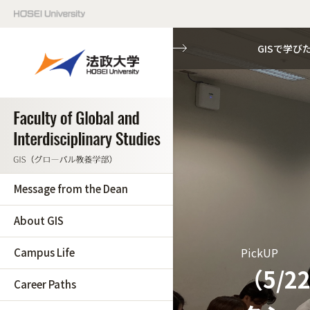
GISで学び
Message from the Dean
About GIS
PickUP
Campus Life
（5/22
Career Paths