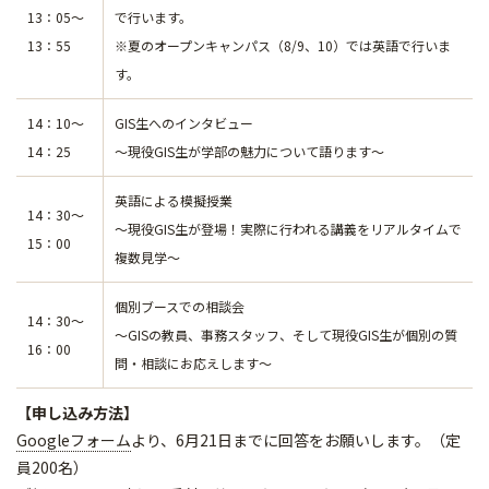
13：05～
で行います。
13：55
※夏のオープンキャンパス（8/9、10）では英語で行いま
す。
14：10～
GIS生へのインタビュー
14：25
〜現役GIS生が学部の魅力について語ります〜
英語による模擬授業
14：30～
〜現役GIS生が登場！実際に行われる講義をリアルタイムで
15：00
複数見学〜
個別ブースでの相談会
14：30～
〜GISの教員、事務スタッフ、そして現役GIS生が個別の質
16：00
問・相談にお応えします〜
【申し込み方法】
Googleフォーム
より、6月21日までに回答をお願いします。（定
員200名）