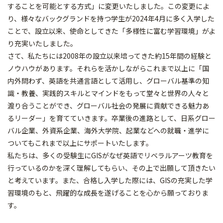
することを可能とする方式」に変更いたしました。この変更によ
り、様々なバックグランドを持つ学生が2024年4月に多く入学した
ことで、設立以来、使命としてきた「多様性に富む学習環境」がよ
り充実いたしました。
さて、私たちには2008年の設立以来培ってきた約15年間の経験と
ノウハウがあります。それらを活かしながらこれまで以上に「国
内外問わず、英語を共通言語として活用し、グローバル基準の知
識・教養、実践的スキルとマインドをもって堂々と世界の人々と
渡り合うことができ、グローバル社会の発展に貢献できる魅力あ
るリーダー」を育てていきます。卒業後の進路として、日系グロー
バル企業、外資系企業、海外大学院、起業などへの就職・進学に
ついてもこれまで以上にサポートいたします。
私たちは、多くの受験生にGISがなぜ英語でリベラルアーツ教育を
行っているのかを深く理解してもらい、その上で出願して頂きたい
と考えています。また、合格し入学した際には、GISの充実した学
習環境のもと、飛躍的な成長を遂げることを心から願っておりま
す。