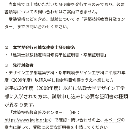
当事務では申請いただいた証明書を発行するのみであり、必要
書類等についての問い合わせはご案内できません。
受験資格などを含め、試験については「建築技術教育普及セン
ター」までお問い合わせください。
２ 本学が発行可能な建築士証明書名
・「建築士試験指定科目修得単位証明書・卒業証明書」
３
発行対象者
・デザイン工学部建築学科・都市環境デザイン工学科に平成21年
度（2009年度）以降入学し指定科目修得のうえ卒業した方
※平成20年度（2008年度）以前に法政大学デザイン工学
部に入学された方は、試験申し込みに必要な証明書の種類
が異なります。
「建築技術教育普及センター」（HP：
https://www.jaeic.or.jp/
）で確認・問い合わせの上、
本ページ
の
案内に従って、受験に必要な証明書を申請してください。