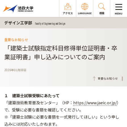
アクセス
LANGUAGE
検索
MENU
デザイン工学部
Faculty of Engineering and Design
重要なお知らせ
「建築士試験指定科目修得単位証明書・卒
業証明書」申し込みについてのご案内
2026年01月08日
重要なお知らせ
１ 建築士試験受験にあたって
「建築技術教育普及センター」（HP：
https://www.jaeic.or.jp/
）
で、受験に必要な書類を確認してください。
※「建築士試験に必要な書類を一式発行してほしい」という申し
込みには対応いたしかねます。