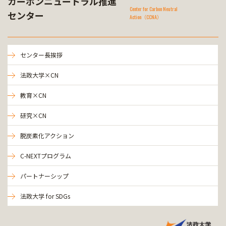
カーボンニュートラル推進
Center for Carbon Neutral
センター
Action（CCNA）
センター長挨拶
法政大学×CN
教育×CN
研究×CN
脱炭素化アクション
C-NEXTプログラム
パートナーシップ
法政大学 for SDGs