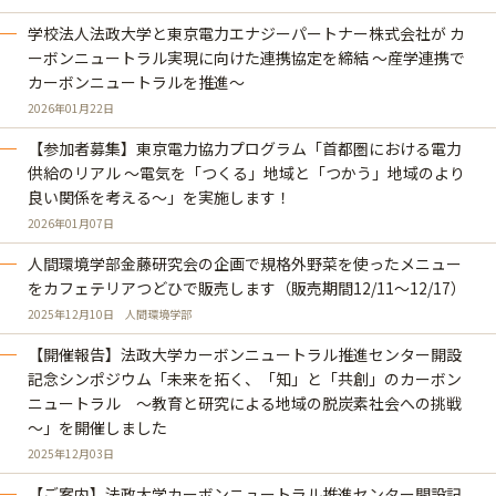
学校法人法政大学と東京電力エナジーパートナー株式会社が カ
ーボンニュートラル実現に向けた連携協定を締結 ～産学連携で
カーボンニュートラルを推進～
2026年01月22日
【参加者募集】東京電力協力プログラム「首都圏における電力
供給のリアル ～電気を「つくる」地域と「つかう」地域のより
良い関係を考える～」を実施します！
2026年01月07日
人間環境学部金藤研究会の企画で規格外野菜を使ったメニュー
をカフェテリアつどひで販売します（販売期間12/11～12/17）
2025年12月10日
人間環境学部
【開催報告】法政大学カーボンニュートラル推進センター開設
記念シンポジウム「未来を拓く、「知」と「共創」のカーボン
ニュートラル ～教育と研究による地域の脱炭素社会への挑戦
～」を開催しました
2025年12月03日
【ご案内】法政大学カーボンニュートラル推進センター開設記