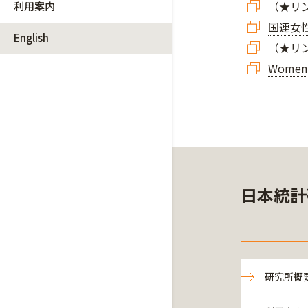
（★リ
利用案内
国連女性
English
（★リ
Women
日本統計
研究所概