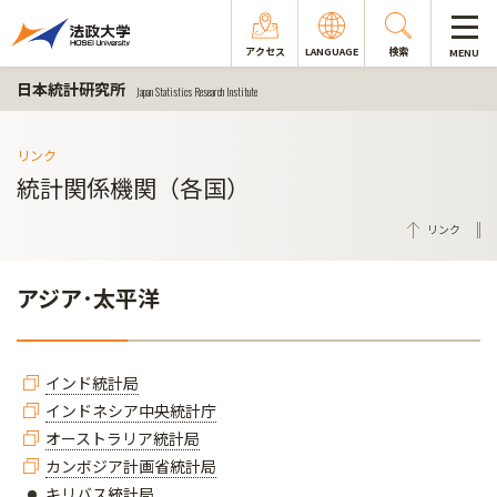
アクセス
LANGUAGE
検索
MENU
日本統計研究所
Japan Statistics Research Institute
リンク
統計関係機関（各国）
リンク
アジア･太平洋
インド統計局
インドネシア中央統計庁
オーストラリア統計局
カンボジア計画省統計局
キリバス統計局