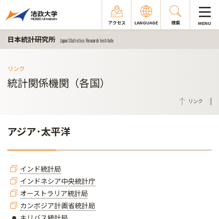
アクセス
LANGUAGE
検索
MENU
日本統計研究所
Japan Statistics Research Institute
リンク
統計関係機関（各国）
リンク
アジア･太平洋
インド統計局
インドネシア中央統計庁
オーストラリア統計局
カンボジア計画省統計局
キリバス統計局