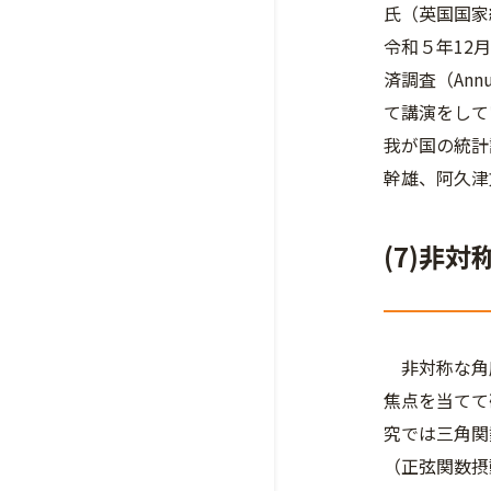
氏（英国国家統
令和５年12
済調査（Annua
て講演をして
我が国の統計
幹雄、阿久津
(7)非
非対称な角度
焦点を当てて
究では三角関
（正弦関数摂