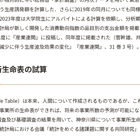
う生産誘発額を計算した．さらに2019年の同月についても同
2023年度は大学院生にアルバイトによる計算を依頼し、分析期間
計局が新しく開発した消費動向指数の品目別の支出金額を掲載
3年度に『産業連関』に投稿し、同年度に掲載された（菅幹雄、
減少に伴う生産波及効果の変化」『産業連関』、31 巻 3 号）
業所生命表の試算
fe Table）は本来、人間について作成されるものであるが
事業所の生命表ができれば、将来の事業所数の予測が可能にな
調査及び基礎調査の結果を用いて、神奈川県について事業所生命表
統計局における会議「統計をめぐる諸課題に関する共同研究」