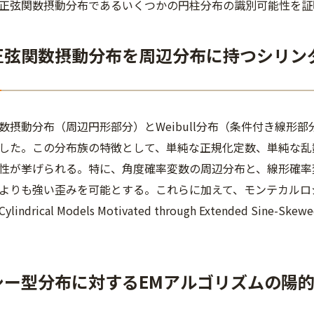
正弦関数摂動分布であるいくつかの円柱分布の識別可能性を証
張正弦関数摂動分布を周辺分布に持つシリン
摂動分布（周辺円形部分）とWeibull分布（条件付き線形
した。この分布族の特徴として、単純な正規化定数、単純な乱
性が挙げられる。特に、角度確率変数の周辺分布と、線形確率
よりも強い歪みを可能とする。これらに加えて、モンテカルロ
ndrical Models Motivated through Extended Sine-Skew
ーシー型分布に対するEMアルゴリズムの陽