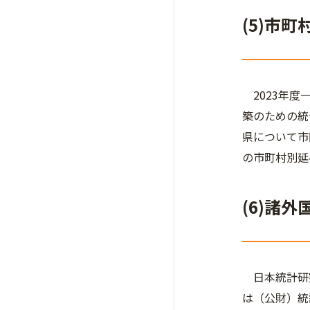
(5)市
2023年度
築のための統
県について市
の市町村別延
(6)諸
日本統計研究
は（公財）統計情