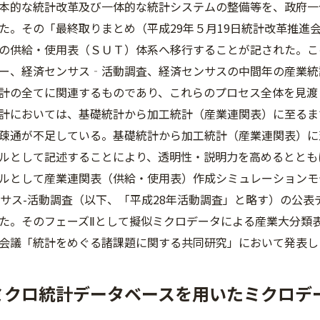
的な統計改革及び一体的な統計システムの整備等を、政府一
た。その「最終取りまとめ（平成29年５月19日統計改革推進
の供給・使用表（ＳＵＴ）体系へ移行することが記された。こ
ー、経済センサス‐活動調査、経済センサスの中間年の産業統
計の全てに関連するものであり、これらのプロセス全体を見渡
計においては、基礎統計から加工統計（産業連関表）に至るま
疎通が不足している。基礎統計から加工統計（産業連関表）に
ルとして記述することにより、透明性・説明力を高めるととも
ルとして産業連関表（供給・使用表）作成シミュレーションモ
ンサス-活動調査（以下、「平成28年活動調査」と略す）の公
た。そのフェーズⅡとして擬似ミクロデータによる産業大分類
会議「統計をめぐる諸課題に関する共同研究」において発表し
際ミクロ統計データベースを用いたミクロデ