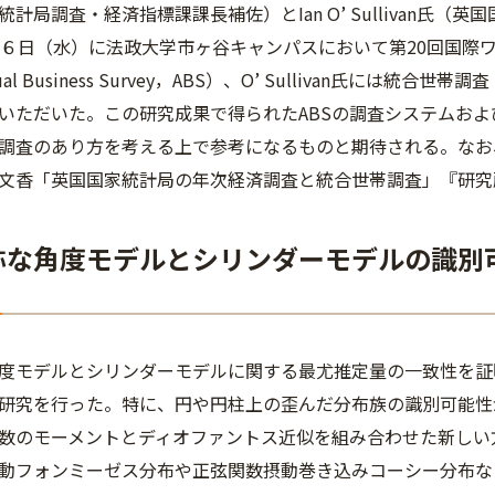
計局調査・経済指標課課長補佐）とIan O’ Sullivan氏
月６日（水）に法政大学市ヶ谷キャンパスにおいて第20回国際ワー
l Business Survey，ABS）、O’ Sullivan氏には統合世帯調査（I
いただいた。この研究成果で得られたABSの調査システムおよ
調査のあり方を考える上で参考になるものと期待される。なお
文香「英国国家統計局の年次経済調査と統合世帯調査」『研究所
対称な角度モデルとシリンダーモデルの識
モデルとシリンダーモデルに関する最尤推定量の一致性を証
研究を行った。特に、円や円柱上の歪んだ分布族の識別可能性
数のモーメントとディオファントス近似を組み合わせた新しい
動フォンミーゼス分布や正弦関数摂動巻き込みコーシー分布な