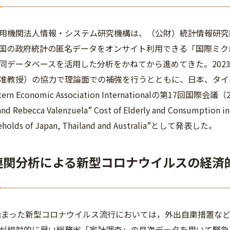
機関法人情報・システム研究機構は、（公財）統計情報研究開
国の政府統計の匿名データをオンサイト利用できる「国際ミク
同データベースを活用した分析をかねてから進めてきた。202
准教授）の協力で理論面での補強を行うとともに、日本、タイ
rn Economic Association Internationalの第17回国際
and Rebecca Valenzuela” Cost of Elderly and Consumption 
seholds of Japan, Thailand and Australia”として発表した。
業連関分析による新型コロナウイルスの経済
始まった新型コロナウイルス流行においては，外出自粛措置など
が相対的に早い総務省「家計調査」の月次データを用いて緊急事