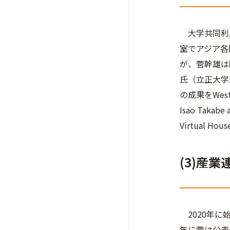
大学共同利用
室でアジア各
が、菅幹雄は
氏（立正大学
の成果をWeste
Isao Takabe 
Virtual Hou
(3)産
2020年に
年に菅は公表