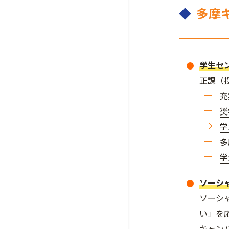
◆
多摩
学生セ
正課（
充
奨
学
多
学
ソーシ
ソーシ
い」を
キャン