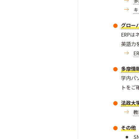
多
キ
グロー
ERP
英語力
E
多摩情
学内パ
トをご
法政大
教
その他
S