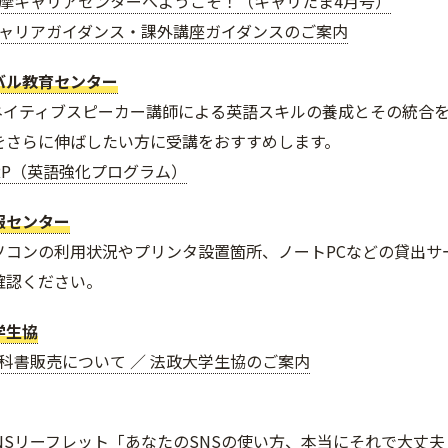
摩キャリアセンターへようこそ！
（キャリたま4月号）
ャリアガイダンス・課外講座ガイダンスのご案内
バル教育センター
はネイティブスピーカー講師による英語スキルの養成とその統合
をさらに伸ばしたい方に受講をおすすめします。
RP（英語強化プログラム）
報センター
ソコンの利用状況やプリンタ設置箇所、ノートPCなどの貸出サ
確認ください。
学生協
科書販売について ／ 法政大学生協のご案内
NSリーフレット「あなたのSNSの使い方、本当にそれで大丈夫