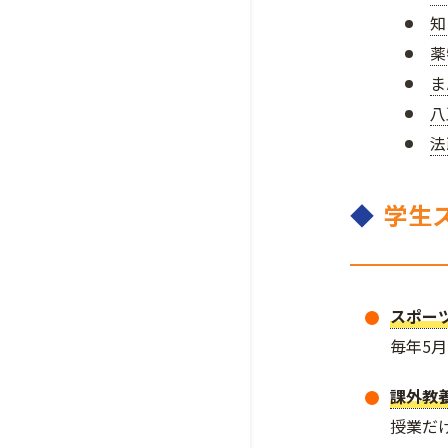
知
薬
ま
八
法
◆
学生
スポー
毎年5
課外教
授業だ