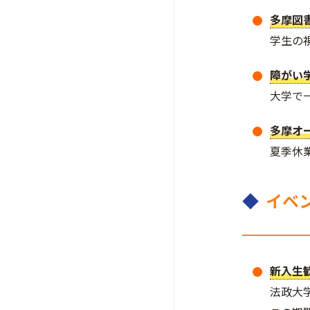
多摩図
学生の
障がい
大学で
多摩オ
夏季休
◆
イベ
新入生
法政大