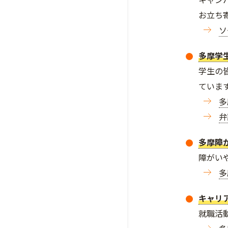
お立ち
ソ
多摩学
学生の
ていま
多
弁
多摩障
障がい
多
キャリ
就職活