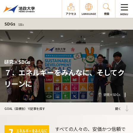
アクセス
LANGUAGE
検索
MENU
SDGs
SDGs
研究×SDGs
７．エネルギーをみんなに、そしてク
リーンに
研究×SDGs
GOAL（目標別）で記事を探す
すべての人々の、安価かつ信頼で