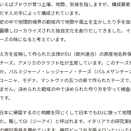
いえばブドウが育つ土壌、地勢、気候を指しますが、構成要素
だす人の手によって構成されています。
史の中で地理的境界の範域内で地勢や風土を生かしたり手を加
蓄積しローカライズされた独自文化を創りだしてきました。イ
ーズの味になると考えています。
え方を反映して作られた法律がEU（欧州連合）の原産地名称
チーズ。アメリカのクラフト社が生産しています。このチーズ
か。パルミジャーノ・レッジャーノ・チーズ（パルメザンチー
ローニャ、モデナ、マントヴァの五つの県で作られたチーズで
ません。決められた範域の中で決められた作り方を守って検査
です。
本に帰国するのと時期を同じくして日本でもEUに倣って地理的表示（Ge
た。略してGI（ジーアイ）と呼ばれます。イタリアでの研究
録の検討委員を務めています。神戸ビーフや夕張メロンといっ