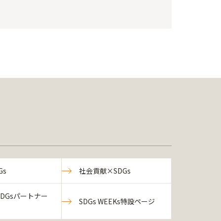
Gs
社会貢献×SDGs
DGsパートナー
SDGs WEEKs特設ページ