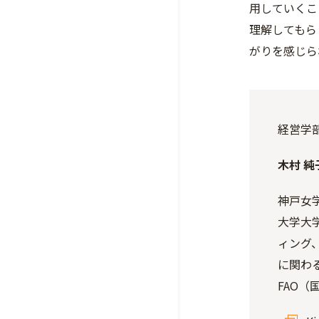
用していくこ
理解してもら
がりを感じら
経営学
木村 純子
神戸女
大学大
ィング
に関わ
FAO