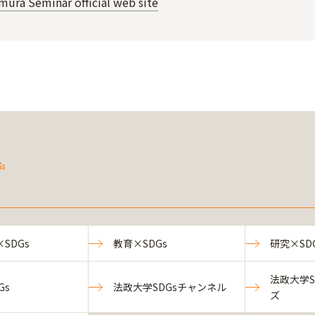
mura Seminar official web site
Gs
SDGs
教育×SDGs
研究×SD
法政大学S
Gs
法政大学SDGsチャンネル
ズ