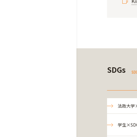
Ki
SDGs
SD
法政大学×
学生×SD