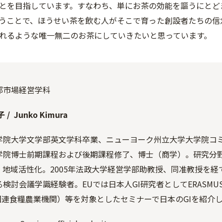
とを目指しています。すなわち、単にお茶の効能を謳うにとど
うことで、ほうせい茶を飲む人がそこで育った創設者たちの信
れるような唯一無二のお茶にしていきたいと思っています。
部市場経営学科
 / Junko Kimura
学院大学文学部英文学科卒業、ニューヨーク州立大学大学院コミ
学院博士前期課程および後期課程修了、博士（商学）。研究分野
、地域活性化。2005年法政大学経営学部助教授、同准教授を経
る検討会議学識経験者。EUでは日本人GI研究者としてERASM
（国連食糧農業機関）等を対象としたセミナーで日本のGIを紹介