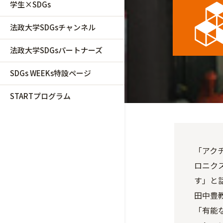
学生×SDGs
法政大学SDGsチャンネル
法政大学SDGsパートナーズ
SDGs WEEKs特設ページ
STARTプログラム
「アク
ロニク
す」と
田中豊
「有能