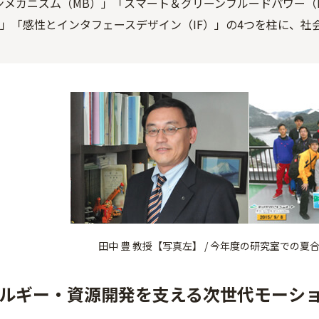
ンメカニズム（MB）」「スマート＆グリーンフルードパワー（
）」「感性とインタフェースデザイン（IF）」の4つを柱に、
田中 豊 教授【写真左】 / 今年度の研究室での
ルギー・資源開発を支える次世代モーシ