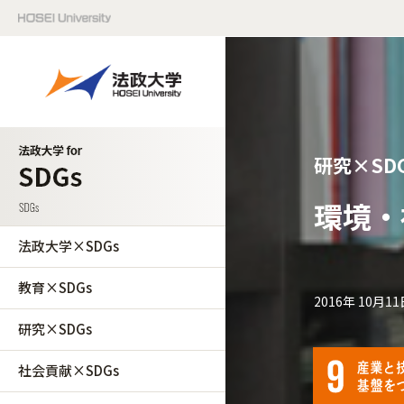
研究×SD
環境・
法政大学×SDGs
教育×SDGs
2016年 10月11
研究×SDGs
社会貢献×SDGs