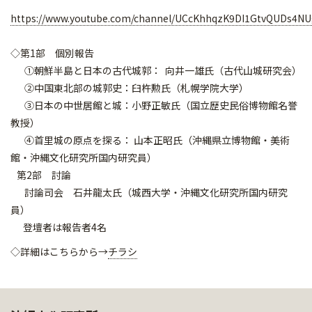
https://www.youtube.com/channel/UCcKhhqzK9DI1GtvQUDs4N
◇第1部 個別報告
①朝鮮半島と日本の古代城郭： 向井一雄氏（古代山城研究会）
②中国東北部の城郭史：臼杵勲氏（札幌学院大学）
③日本の中世居館と城：小野正敏氏（国立歴史民俗博物館名誉
教授）
④首里城の原点を探る： 山本正昭氏（沖縄県立博物館・美術
館・沖縄文化研究所国内研究員）
第2部 討論
討論司会 石井龍太氏（城西大学・沖縄文化研究所国内研究
員）
登壇者は報告者4名
◇詳細はこちらから→
チラシ