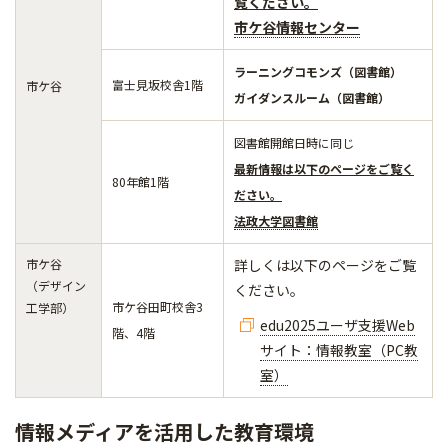
覧ください。
市ケ谷情報センター
ラーニングコモンズ（図書館）
富士見坂校舎1階
市ケ谷
ガイダンスルーム（図書館）
図書館開館日時に同じ
最新情報は以下のページをご覧く
80年館1階
ださい。
法政大学図書館
市ケ谷
詳しくは以下のページをご覧
（デザイン
ください。
市ケ谷田町校舎3
工学部）
edu2025ユーザ支援Web
階、4階
サイト：情報教室（PC教
室）
情報メディアを活用した教育環境