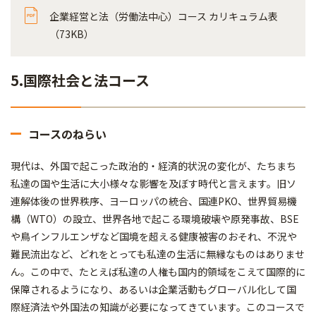
企業経営と法（労働法中心）コース カリキュラム表
（73KB）
5.国際社会と法コース
コースのねらい
現代は、外国で起こった政治的・経済的状況の変化が、たちまち
私達の国や生活に大小様々な影響を及ぼす時代と言えます。旧ソ
連解体後の世界秩序、ヨーロッパの統合、国連PKO、世界貿易機
構（WTO）の設立、世界各地で起こる環境破壊や原発事故、BSE
や鳥インフルエンザなど国境を超える健康被害のおそれ、不況や
難民流出など、どれをとっても私達の生活に無縁なものはありませ
ん。この中で、たとえば私達の人権も国内的領域をこえて国際的に
保障されるようになり、あるいは企業活動もグローバル化して国
際経済法や外国法の知識が必要になってきています。このコースで