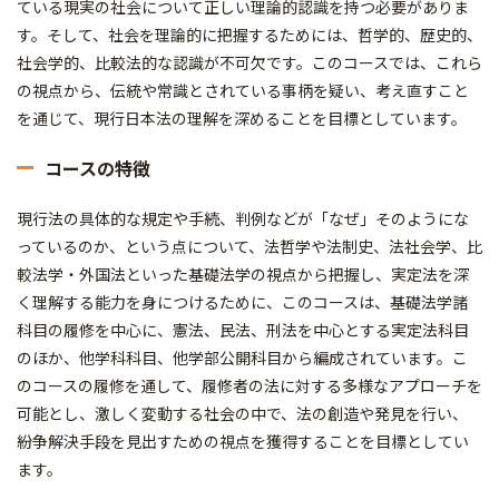
ている現実の社会について正しい理論的認識を持つ必要がありま
す。そして、社会を理論的に把握するためには、哲学的、歴史的、
社会学的、比較法的な認識が不可欠です。このコースでは、これら
の視点から、伝統や常識とされている事柄を疑い、考え直すこと
を通じて、現行日本法の理解を深めることを目標としています。
コースの特徴
現行法の具体的な規定や手続、判例などが「なぜ」そのようにな
っているのか、という点について、法哲学や法制史、法社会学、比
較法学・外国法といった基礎法学の視点から把握し、実定法を深
く理解する能力を身につけるために、このコースは、基礎法学諸
科目の履修を中心に、憲法、民法、刑法を中心とする実定法科目
のほか、他学科科目、他学部公開科目から編成されています。こ
のコースの履修を通して、履修者の法に対する多様なアプローチを
可能とし、激しく変動する社会の中で、法の創造や発見を行い、
紛争解決手段を見出すための視点を獲得することを目標としてい
ます。