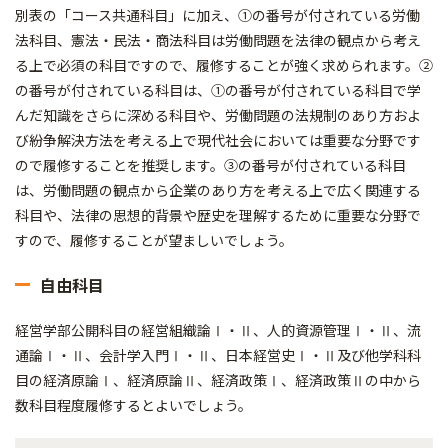
別表の「コース共通科目」に加え、①の番号が付されている労働
法科目、憲法・民法・商法科目は労働問題を法律の観点から考え
る上で必須の科目ですので、履修することが強く求められます。②
の番号が付されている科目は、①の番号が付されている科目で学
んだ知識をさらに深める科目や、労働問題の法規制のあり方およ
び紛争解決方法を考える上で現代社会においては重要な分野です
ので履修することを推奨します。③の番号が付されている科目
は、労働問題の観点から企業のあり方を考える上で広く関連する
科目や、法律の思想的背景や歴史を理解するために重要な分野で
すので、履修することが望ましいでしょう。
自由科目
経営学部公開科目の経営組織論Ⅰ・Ⅱ、人的資源管理Ⅰ・Ⅱ、流
通論Ⅰ・Ⅱ、会計学入門Ⅰ・Ⅱ、日本経営史Ⅰ・Ⅱ及び他学科科
目の経済原論Ⅰ、経済原論Ⅱ、経済政策Ⅰ、経済政策Ⅱの中から
数科目程度履修するとよいでしょう。