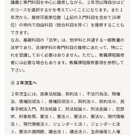
講義と専門科目を中心に履修しながら、２年次以降自分はど
のコースを選択するかを考えていくことになります。また１
年次から、履修可能単位数（上記の入門科目を含めて16単
位）の枠内で自由科目（総合科目を除く）を履修することも
できます。
なお、基礎科目の「法学」は、他学科と共通する一般教養の
法学であり、法律学科の専門科目の履修にあたって、特にこ
れを受講しておく必要はありません。ただし、教職課程履修
者には必要な場合もあります。教職課程履修要項を参照して
下さい。
② ２年次生へ
２年次生には、民事法総論、契約法Ⅰ、不法行為法、物権
法、債権回収法Ⅰ、債権回収法Ⅱ、契約法Ⅱ、契約法Ⅲ、民
事手続法入門、刑法総論Ｉ、刑法総論Ⅱ、刑法各論Ⅰ、犯罪
学、刑事政策、憲法Ⅰ、憲法Ⅱ、憲法Ⅲ、憲法Ⅳ、現代情報
法Ⅰ、現代情報法Ⅱ、ジェンダーと法Ⅰ、ジェンダーと法
Ⅱ、憲法の諸問題、議会法Ⅰ、議会法Ⅱ、生命倫理と人権