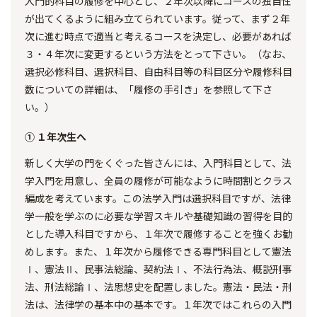
入門的科目の履修を中心とし、２年次以降にコースの独自性
が出てくるように組み立てられています。従って、まず２年
次に進む時点で適当と考えるコースを決定し、必要があれば
３・４年次に変更するという方法をとって下さい。（なお、
選択必修科目、選択科目、自由科目等の科目区分や履修科目
数についての詳細は、「履修の手引き」を参照して下さ
い。）
① １年次生へ
新しく大学の門をくぐった皆さんには、入門科目として、法
学入門を用意し、全員の履修が可能なように時間割とクラス
編成を考えています。この法学入門は選択科目ですが、法律
学一般を学ぶのに必要な学習スキルや基礎知識の習得を目的
とした導入科目ですから、１年次で履修することを強くお勧
めします。また、１年次から履修できる専門科目として憲法
Ⅰ、憲法Ⅱ、民事法総論、契約法Ⅰ、不法行為法、概説刑事
法、刑法総論Ⅰ、法思想史を配置しました。憲法・民法・刑
法は、法律学の基本中の基本です。１年次ではこれらの入門