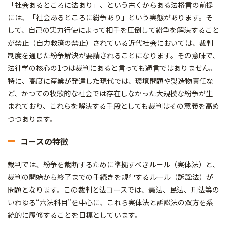
「社会あるところに法あり」、という古くからある法格言の前提
には、「社会あるところに紛争あり」という実態があります。そ
して、自己の実力行使によって相手を圧倒して紛争を解決すること
が禁止（自力救済の禁止）されている近代社会においては、裁判
制度を通じた紛争解決が要請されることになります。その意味で、
法律学の核心の1つは裁判にあると言っても過言ではありません。
特に、高度に産業が発達した現代では、環境問題や製造物責任な
ど、かつての牧歌的な社会では存在しなかった大規模な紛争が生
まれており、これらを解決する手段としても裁判はその意義を高め
つつあります。
コースの特徴
裁判では、紛争を裁断するために準拠すべきルール（実体法）と、
裁判の開始から終了までの手続きを規律するルール（訴訟法）が
問題となります。この裁判と法コースでは、憲法、民法、刑法等の
いわゆる“六法科目”を中心に、これら実体法と訴訟法の双方を系
統的に履修することを目標としています。