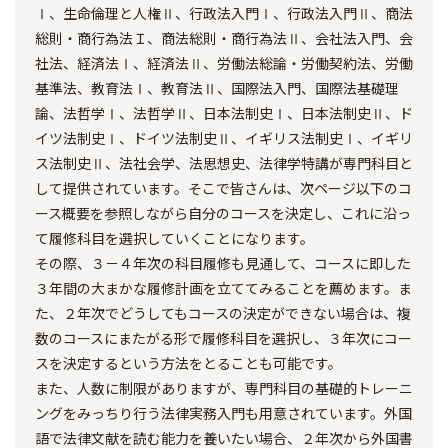
Ⅰ、生命倫理と人権Ⅱ、行政法入門Ⅰ、行政法入門Ⅱ、商法
総則・商行為法Ｉ、商法総則・商行為法Ⅱ、会社法入門、会
社法、経済法Ⅰ、経済法Ⅱ、労働法総論・労働契約法、労働
基準法、教育法Ⅰ、教育法Ⅱ、国際法入門、国際法基礎理
論、法哲学Ⅰ、法哲学Ⅱ、日本法制史Ⅰ、日本法制史Ⅱ、ド
イツ法制史Ⅰ、ドイツ法制史Ⅱ、イギリス法制史Ⅰ、イギリ
ス法制史Ⅱ、法社会学、法思想史、法律学特講が専門科目と
して提供されています。そこで皆さんは、次ページ以下のコ
ース概要を参照しながら自分のコースを決定し、これに沿っ
て履修科目を選択していくことになります。
その際、３－４年次の科目履修も見通して、コースに即した
３年間の大まかな履修計画を立ててみることを薦めます。ま
た、２年次でどうしてもコースの決定ができない場合は、複
数のコースにまたがる形で履修科目を選択し、３年次にコー
スを決定するという方法をとることも可能です。
また、人数に制限がありますが、専門科目の基礎的トレーニ
ングをみっちり行う法律実務入門も用意されています。外国
語で法律文献を読む能力を養いたい場合、２年次から外国書