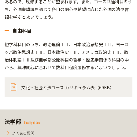
あるので、履修することが望まれます。また、コース共通科目のう
ち、外国書講読を通じて各自の関心や希望に応じた外国の法や言
語を学ぶとよいでしょう。
自由科目
他学科科目のうち、政治理論ⅠⅡ、日本政治思想史ⅠⅡ、ヨーロ
ッパ政治思想史ⅠⅡ、日本政治史ⅠⅡ、アメリカ政治史ⅠⅡ、政
治体制論ⅠⅡ及び他学部公開科目の哲学・歴史学関係の科目の中
から、興味関心に合わせて数科目程度履修するとよいでしょう。
文化・社会と法コース カリキュラム表（69KB）
法学部
Faculty of Law
よくある質問