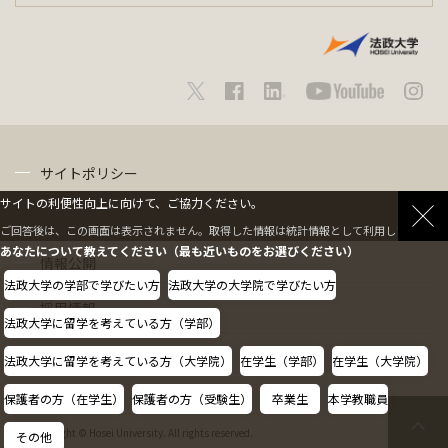
サイトポリシー
サイトの利便性向上に向けて、ご協力ください。
プライバシーポリシー
ご回答後は、この画面は表示されません。取得した情報は統計情報として利用します。
あなたについて教えてください（最も近いものをお選びください）
情報公開
法政大学の学部で学びたい方
法政大学の大学院で学びたい方
採用情報
法政大学に留学を考えている方（学部）
教職員の方へ
法政大学に留学を考えている方（大学院）
在学生（学部）
在学生（大学院）
保護者の方（在学生）
保護者の方（受験生）
卒業生
本学教職員
Copyright © Hosei University. All rights reserved.
その他