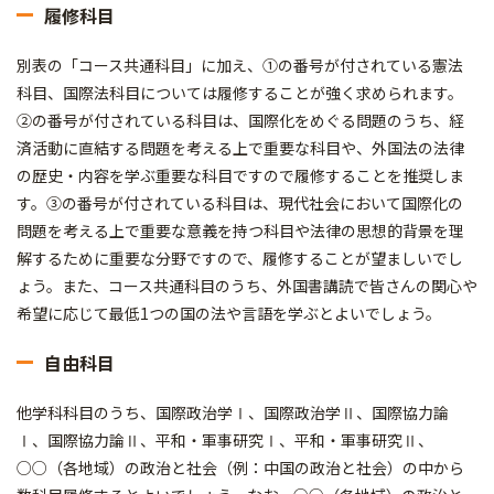
履修科目
別表の「コース共通科目」に加え、①の番号が付されている憲法
科目、国際法科目については履修することが強く求められます。
②の番号が付されている科目は、国際化をめぐる問題のうち、経
済活動に直結する問題を考える上で重要な科目や、外国法の法律
の歴史・内容を学ぶ重要な科目ですので履修することを推奨しま
す。③の番号が付されている科目は、現代社会において国際化の
問題を考える上で重要な意義を持つ科目や法律の思想的背景を理
解するために重要な分野ですので、履修することが望ましいでし
ょう。また、コース共通科目のうち、外国書講読で皆さんの関心や
希望に応じて最低1つの国の法や言語を学ぶとよいでしょう。
自由科目
他学科科目のうち、国際政治学Ⅰ、国際政治学Ⅱ、国際協力論
Ⅰ、国際協力論Ⅱ、平和・軍事研究Ⅰ、平和・軍事研究Ⅱ、
○○（各地域）の政治と社会（例：中国の政治と社会）の中から