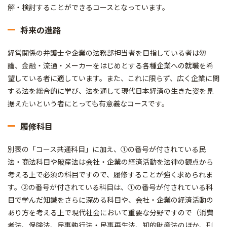
解・検討することができるコースとなっています。
将来の進路
経営関係の弁護士や企業の法務部担当者を目指している者は勿
論、金融・流通・メーカーをはじめとする各種企業への就職を希
望している者に適しています。また、これに限らず、広く企業に関
する法を総合的に学び、法を通して現代日本経済の生きた姿を見
据えたいという者にとっても有意義なコースです。
履修科目
別表の「コース共通科目」に加え、①の番号が付されている民
法・商法科目や破産法は会社・企業の経済活動を法律の観点から
考える上で必須の科目ですので、履修することが強く求められま
す。②の番号が付されている科目は、①の番号が付されている科
目で学んだ知識をさらに深める科目や、会社・企業の経済活動の
あり方を考える上で現代社会において重要な分野ですので（消費
者法、保険法、民事執行法・民事再生法、知的財産法のほか、刑