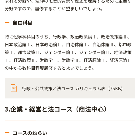
まれる分野や、法律の思想的背景や歴史を理解するために重要な
分野ですので、履修することが望ましいでしょう。
自由科目
特に他学科科目のうち、行政学、政治政策論Ⅰ、政治政策論Ⅱ、
日本政治論Ⅰ、日本政治論Ⅱ、自治体論Ⅰ、自治体論Ⅱ、都市政
策Ⅰ、都市政策Ⅱ、ジェンダー論Ⅰ、ジェンダー論Ⅱ、経済政策
Ⅰ、経済政策Ⅱ、財政学Ⅰ、財政学Ⅱ、経済原論Ⅰ、経済原論Ⅱ
の中から数科目程度履修するとよいでしょう。
行政・公共政策と法コース カリキュラム表（75KB）
3.企業・経営と法コース（商法中心）
コースのねらい