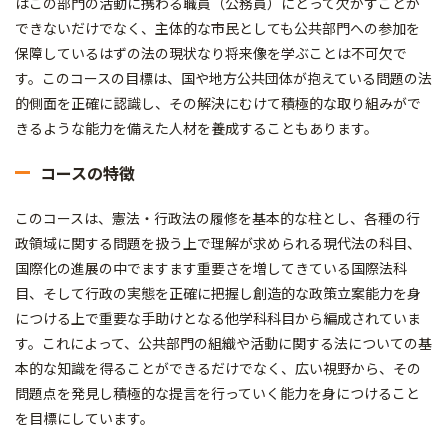
はこの部門の活動に携わる職員（公務員）にとって欠かすことが
できないだけでなく、主体的な市民としても公共部門への参加を
保障しているはずの法の現状なり将来像を学ぶことは不可欠で
す。このコースの目標は、国や地方公共団体が抱えている問題の法
的側面を正確に認識し、その解決にむけて積極的な取り組みがで
きるような能力を備えた人材を養成することもあります。
コースの特徴
このコースは、憲法・行政法の履修を基本的な柱とし、各種の行
政領域に関する問題を扱う上で理解が求められる現代法の科目、
国際化の進展の中でますます重要さを増してきている国際法科
目、そして行政の実態を正確に把握し創造的な政策立案能力を身
につける上で重要な手助けとなる他学科科目から編成されていま
す。これによって、公共部門の組織や活動に関する法についての基
本的な知識を得ることができるだけでなく、広い視野から、その
問題点を発見し積極的な提言を行っていく能力を身につけること
を目標にしています。