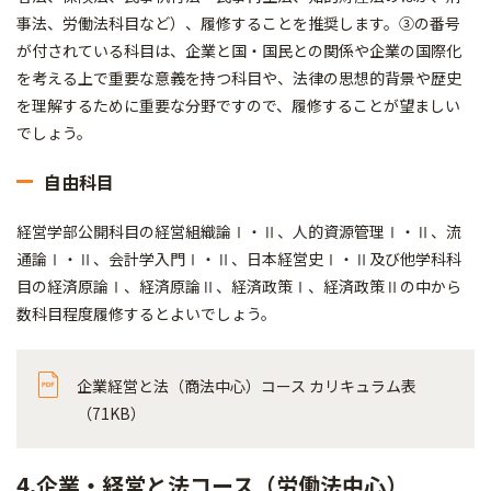
事法、労働法科目など）、履修することを推奨します。③の番号
が付されている科目は、企業と国・国民との関係や企業の国際化
を考える上で重要な意義を持つ科目や、法律の思想的背景や歴史
を理解するために重要な分野ですので、履修することが望ましい
でしょう。
自由科目
経営学部公開科目の経営組織論Ⅰ・Ⅱ、人的資源管理Ⅰ・Ⅱ、流
通論Ⅰ・Ⅱ、会計学入門Ⅰ・Ⅱ、日本経営史Ⅰ・Ⅱ及び他学科科
目の経済原論Ⅰ、経済原論Ⅱ、経済政策Ⅰ、経済政策Ⅱの中から
数科目程度履修するとよいでしょう。
企業経営と法（商法中心）コース カリキュラム表
（71KB）
4.企業・経営と法コース（労働法中心）