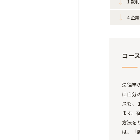
1.裁
4.企
コー
法律学
に自分
スも、
ます。
方法を
は、「