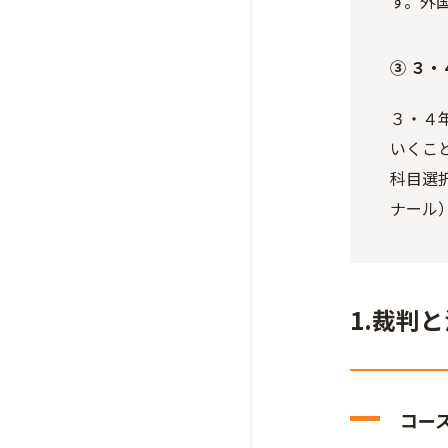
す。外
③ ３
３・４
いくこ
科目選
ナール
1.裁判
コー