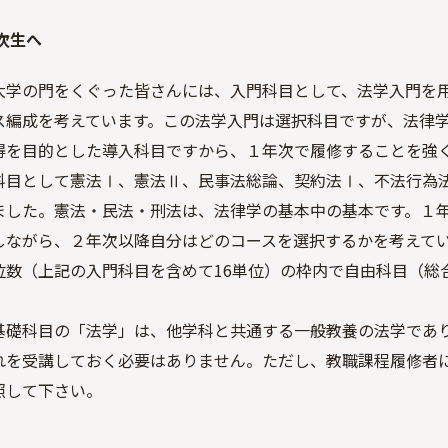
次生へ
大学の門をくぐった皆さんには、入門科目として、法学入門を
ス編成を考えています。この法学入門は選択科目ですが、法律
得を目的とした導入科目ですから、１年次で履修することを強
科目として憲法Ⅰ、憲法Ⅱ、民事法総論、契約法Ⅰ、不法行為
ました。憲法・民法・刑法は、法律学の基本中の基本です。１
しながら、２年次以降自分はどのコースを選択するかを考えて
位数（上記の入門科目を含めて16単位）の枠内で自由科目（総
基礎科目の「法学」は、他学科と共通する一般教養の法学であ
れを受講しておく必要はありません。ただし、教職課程履修者
照して下さい。