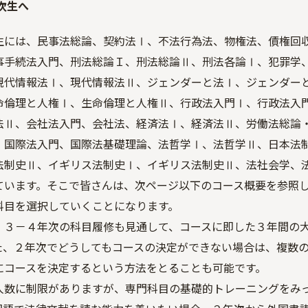
次生へ
生には、民事法総論、契約法Ⅰ、不法行為法、物権法、債権回
事手続法入門、刑法総論Ｉ、刑法総論Ⅱ、刑法各論Ⅰ、犯罪学
現代情報法Ⅰ、現代情報法Ⅱ、ジェンダーと法Ⅰ、ジェンダー
命倫理と人権Ⅰ、生命倫理と人権Ⅱ、行政法入門Ⅰ、行政法入
法Ⅱ、会社法入門、会社法、経済法Ⅰ、経済法Ⅱ、労働法総論
、国際法入門、国際法基礎理論、法哲学Ⅰ、法哲学Ⅱ、日本法
法制史Ⅱ、イギリス法制史Ⅰ、イギリス法制史Ⅱ、法社会学、
ています。そこで皆さんは、次ページ以下のコース概要を参照
科目を選択していくことになります。
、３－４年次の科目履修も見通して、コースに即した３年間の
た、２年次でどうしてもコースの決定ができない場合は、複数
にコースを決定するという方法をとることも可能です。
人数に制限がありますが、専門科目の基礎的トレーニングをみ