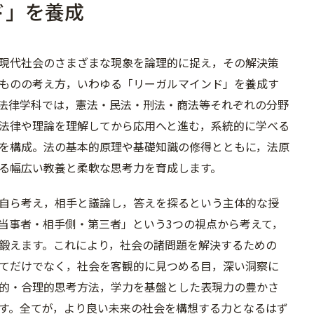
ド」を養成
現代社会のさまざまな現象を論理的に捉え，その解決策
ものの考え方，いわゆる「リーガルマインド」を養成す
法律学科では，憲法・民法・刑法・商法等それぞれの分野
法律や理論を理解してから応用へと進む，系統的に学べる
を構成。法の基本的原理や基礎知識の修得とともに，法原
る幅広い教養と柔軟な思考力を育成します。
自ら考え，相手と議論し，答えを探るという主体的な授
当事者・相手側・第三者」という3つの視点から考えて，
鍛えます。これにより，社会の諸問題を解決するための
てだけでなく，社会を客観的に見つめる目，深い洞察に
的・合理的思考方法，学力を基盤とした表現力の豊かさ
す。全てが，より良い未来の社会を構想する力となるはず