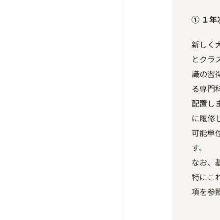
① １年
新しく
とクラ
識の習
る専門
配置し
に履修
可能単
す。
なお、
特にこ
項を参