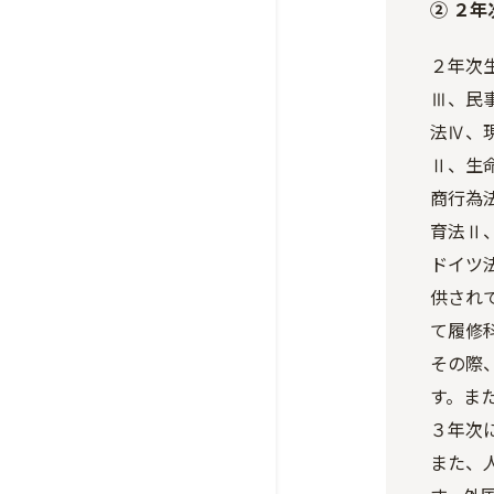
② ２年
２年次
Ⅲ、民
法Ⅳ、
Ⅱ、生
商行為
育法Ⅱ
ドイツ
供され
て履修
その際
す。ま
３年次
また、