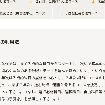
判と法コース
2.行政・公共政策と法コース
3.
業経営と法（労働法中心）コース
5.国際社会と法コース
スの利用法
の勉強では、まず入門的な科目からスタートし、次いで基本的
の関心や興味のある分野・テーマを選んで深めていく、という
１年次は入門的科目の履修を中心とし、２年次以降にコースの
従って、まず２年次に進む時点で適当と考えるコースを決定し
とって下さい。（なお、選択必修科目、選択科目、自由科目等
履修の手引き」を参照して下さい。）