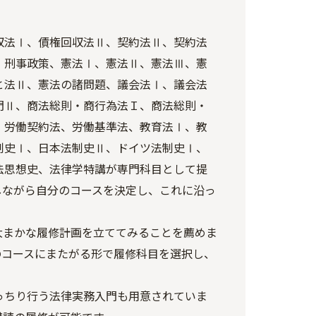
収法Ⅰ、債権回収法Ⅱ、契約法Ⅱ、契約法
、刑事政策、憲法Ⅰ、憲法Ⅱ、憲法Ⅲ、憲
と法Ⅱ、憲法の諸問題、議会法Ⅰ、議会法
門Ⅱ、商法総則・商行為法Ｉ、商法総則・
・労働契約法、労働基準法、教育法Ⅰ、教
制史Ⅰ、日本法制史Ⅱ、ドイツ法制史Ⅰ、
法思想史、法律学特講が専門科目として提
しながら自分のコースを決定し、これに沿っ
大まかな履修計画を立ててみることを薦めま
のコースにまたがる形で履修科目を選択し、
っちり行う法律実務入門も用意されていま