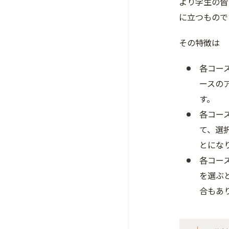
より学生の皆
に立つもので
その特徴は
各コー
ースの
す。
各コー
て、選
とにな
各コー
を選ぶ
合もあ