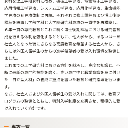
究科を理工学研究科に改め、機械工学専攻、電気電子工学専攻、
応用情報工学専攻、システム工学専攻、応用化学専攻、生命機能
学専攻の６専攻体制に再編。それぞれに修士課程および博士後期
課程を設置し学部学科と大学院研究科専攻の一貫性を再構築し、
６年一貫の専門教育とこれに続く博士後期課程における研究者育
成を行える体制を強化するとともに、他大学から、あるいは一旦
社会人となった後にさらなる高度教育を希望する社会人から、さ
らには外国人留学生のからの進学希望者の受け入れ環境を整備し
ました。
これまでの工学研究科における方針を継承し、高度な知識と、不
断に最新の専門的技能を磨く、高い専門性と職業意識を身に付け
た「自立型人材」の養成に重点を置いた教育と研究指導を行いま
す。
なお、社会人および外国人留学生の受け入れに関しては、教育プ
ログラムの整備とともに、特別入学制度を充実させ、積極的に受
け入れていく方針です。
専攻一覧