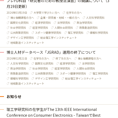
プレFD科目「研究者のための教授法演習」の開講について（3
月19日更新）
2026年03月19日
大学院で学びたい方へ
在学生の方へ
博士後期課程の方へ
企業・研究者・地域・一般の方へ
人文科学研究科
国際文化研究科
経済学研究科
法学研究科
政治学研究科
社会学研究科
経営学研究科
人間社会研究科
政策創造研究科
公共政策研究科
スポーツ健康学研究科
理工学研究科
情報科学研究科
デザイン工学研究科
総合理工学インスティテュート
地域創造インスティテュート
博士人材データベース「JGRAD」運用の終了について
2026年02月21日
在学生の方へ
修了生の方へ
博士後期課程の方へ
人文科学研究科
国際文化研究科
経済学研究科
法学研究科
政治学研究科
社会学研究科
経営学研究科
人間社会研究科
政策創造研究科
公共政策研究科
スポーツ健康学研究科
理工学研究科
情報科学研究科
デザイン工学研究科
総合理工学インスティテュート
地域創造インスティテュート
お知らせ
理工学研究科の在学生がThe 13th IEEE International
Conference on Consumer Electronics - TaiwanでBest