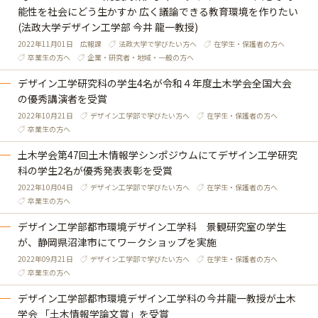
能性を社会にどう生かすか 広く議論できる教育環境を作りたい
(法政大学デザイン工学部 今井 龍一教授)
2022年11月01日
広報課
法政大学で学びたい方へ
在学生・保護者の方へ
卒業生の方へ
企業・研究者・地域・一般の方へ
デザイン工学研究科の学生4名が令和４年度土木学会全国大会
の優秀講演者を受賞
2022年10月21日
デザイン工学部で学びたい方へ
在学生・保護者の方へ
卒業生の方へ
土木学会第47回土木情報学シンポジウムにてデザイン工学研究
科の学生2名が優秀発表表彰を受賞
2022年10月04日
デザイン工学部で学びたい方へ
在学生・保護者の方へ
卒業生の方へ
デザイン工学部都市環境デザイン工学科 景観研究室の学生
が、静岡県沼津市にてワークショップを実施
2022年09月21日
デザイン工学部で学びたい方へ
在学生・保護者の方へ
卒業生の方へ
デザイン工学部都市環境デザイン工学科の今井龍一教授が土木
学会 「土木情報学論文賞」を受賞