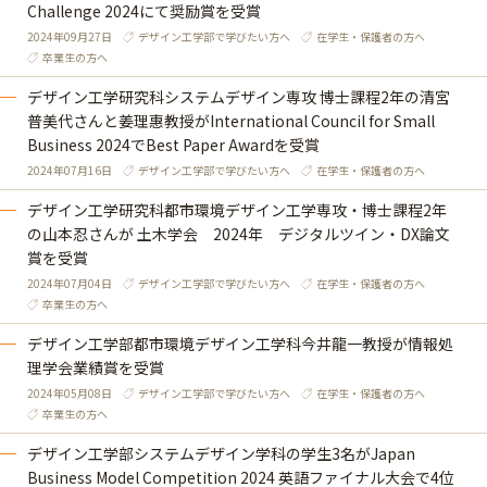
Challenge 2024にて奨励賞を受賞
2024年09月27日
デザイン工学部で学びたい方へ
在学生・保護者の方へ
卒業生の方へ
デザイン工学研究科システムデザイン専攻 博士課程2年の清宮
普美代さんと姜理惠教授がInternational Council for Small
Business 2024でBest Paper Awardを受賞
2024年07月16日
デザイン工学部で学びたい方へ
在学生・保護者の方へ
デザイン工学研究科都市環境デザイン工学専攻・博士課程2年
の山本忍さんが 土木学会 2024年 デジタルツイン・DX論文
賞を受賞
2024年07月04日
デザイン工学部で学びたい方へ
在学生・保護者の方へ
卒業生の方へ
デザイン工学部都市環境デザイン工学科今井龍一教授が情報処
理学会業績賞を受賞
2024年05月08日
デザイン工学部で学びたい方へ
在学生・保護者の方へ
卒業生の方へ
デザイン工学部システムデザイン学科の学生3名がJapan
Business Model Competition 2024 英語ファイナル大会で4位