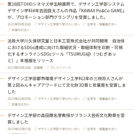
第16回TOHOシネマズ学生映画祭で、デザイン工学部システム
デザイン学科4年吉田良太さんの作品『KAWAII Po&Co GAME』
が、プロモーション部門グランプリを受賞しました。
2023年09月20日
デザイン工学部で学びたい方へ
在学生・保護者の方へ
卒業生の方へ
法政大学川久保研究室と日本工営株式会社が共同開発 自治体
におけるSDGs達成に向けた取組状況・取組体制を診断・可視
化するオンラインSDGsツール「TSUMUGI@（つむぎあっ
と）」本格版をリリース
2023年06月26日
広報課
プレスリリース
デザイン工学部都市環境デザイン工学科2年の三枝将人さんが
第２回みんキャプアワードにて文化財3D賞と若葉賞を受賞しま
した
2023年02月09日
デザイン工学部で学びたい方へ
在学生・保護者の方へ
卒業生の方へ
デザイン工学部の森田喬名誉教授がフランス芸術文化勲章を受
賞しました
2023年02月07日
デザイン工学部で学びたい方へ
在学生・保護者の方へ