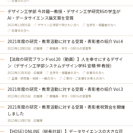
卒業生の方へ
デザイン工学部 今井龍一教授・デザイン工学研究科の学生が
AI・データサイエンス論文賞を受賞
2022年12月05日
デザイン工学部で学びたい方へ
在学生・保護者の方へ
卒業生の方へ
2021年度の研究・教育活動に対する受賞・表彰者の紹介 Vol.4
2022年12月02日
広報課
教職員・学生・OBOGの受賞等
【法政の研究ブランドvol.20（動画）】人を幸せにするデザイ
ン（デザイン工学部システムデザイン学科 安積 伸 教授）
2022年11月30日
広報課
在学生・保護者の方へ
卒業生の方へ
企業・研究者・地域・一般の方へ
ご寄付・ご支援をお考えの方へ
2021年度の研究・教育活動に対する受賞・表彰者の紹介 Vol.3
2022年11月25日
広報課
教職員・学生・OBOGの受賞等
2021年度の研究・教育活動に対する受賞・表彰者祝賀会を開催
しました
2022年11月07日
広報課
【HOSEI ONLINE（総長対談）】データサイエンスの大きな可