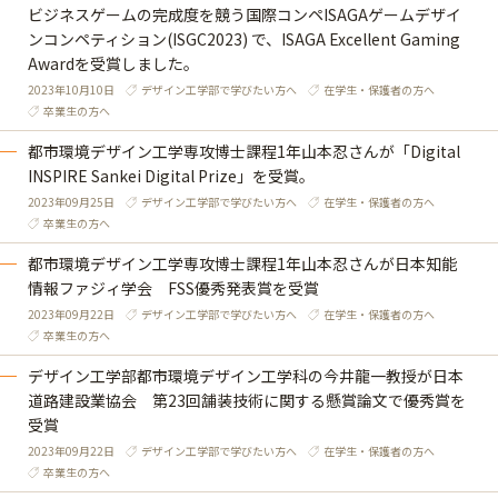
ビジネスゲームの完成度を競う国際コンペISAGAゲームデザイ
ンコンペティション(ISGC2023) で、ISAGA Excellent Gaming
Awardを受賞しました。
2023年10月10日
デザイン工学部で学びたい方へ
在学生・保護者の方へ
卒業生の方へ
都市環境デザイン工学専攻博士課程1年山本忍さんが「Digital
INSPIRE Sankei Digital Prize」を受賞。
2023年09月25日
デザイン工学部で学びたい方へ
在学生・保護者の方へ
卒業生の方へ
都市環境デザイン工学専攻博士課程1年山本忍さんが日本知能
情報ファジィ学会 FSS優秀発表賞を受賞
2023年09月22日
デザイン工学部で学びたい方へ
在学生・保護者の方へ
卒業生の方へ
デザイン工学部都市環境デザイン工学科の今井龍一教授が日本
道路建設業協会 第23回舗装技術に関する懸賞論文で優秀賞を
受賞
2023年09月22日
デザイン工学部で学びたい方へ
在学生・保護者の方へ
卒業生の方へ