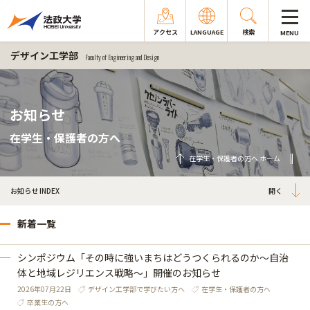
アクセス
LANGUAGE
検索
MENU
デザイン工学部
Faculty of Engineering and Design
お知らせ
在学生・保護者の方へ
在学生・保護者の方へ ホーム
お知らせ INDEX
新着一覧
シンポジウム「その時に強いまちはどうつくられるのか～自治
体と地域レジリエンス戦略～」開催のお知らせ
2026年07月22日
デザイン工学部で学びたい方へ
在学生・保護者の方へ
卒業生の方へ