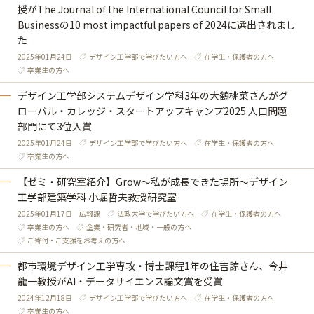
授がThe Journal of the International Council for Small
Businessの10 most impactful papers of 2024に選出されまし
た
2025年01月24日
デザイン工学部で学びたい方へ
在学生・保護者の方へ
卒業生の方へ
デザイン工学部システムデザイン学科3年の大鶴桃菜さんがグ
ローバル・カレッジ・スタートアップキャンプ2025 人口問題
部門にて3位入賞
2025年01月24日
デザイン工学部で学びたい方へ
在学生・保護者の方へ
卒業生の方へ
【ゼミ・研究室紹介】Grow～私が成長できた場所～デザイン
工学部建築学科 小堀哲夫教授研究室
2025年01月17日
広報課
法政大学で学びたい方へ
在学生・保護者の方へ
卒業生の方へ
企業・研究者・地域・一般の方へ
ご寄付・ご支援をお考えの方へ
都市環境デザイン工学専攻・博士課程1年の住吉諒さん、今井
龍一教授がAI・データサイエンス論文賞を受賞
2024年12月18日
デザイン工学部で学びたい方へ
在学生・保護者の方へ
卒業生の方へ