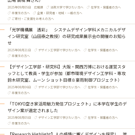
出場 髙橋 舞さん）
2025年09月05日
広報課
法政大学で学びたい方へ
在学生・保護者の方へ
卒業生の方へ
企業・研究者・地域・一般の方へ
ご寄付・ご支援をお考えの方へ
「光学機構展 透彩」 システムデザイン学科メカニカルデザ
イン研究室（山田泰之教授）の研究成果展示会の開催のお知ら
せ
2025年08月21日
デザイン工学部で学びたい方へ
在学生・保護者の方へ
卒業生の方へ
【デザイン工学部・研究科】大阪・関西万博における運営スタ
ッフとして教員・学生が参加（都市環境デザイン工学科・専攻
鈴木研究室、ムーン ショット目標８豪雨制御プロジェクト）
2025年08月06日
デザイン工学部で学びたい方へ
在学生・保護者の方へ
卒業生の方へ
「TOKYO空き家活用魅力発信プロジェクト」に本学在学生のデ
ザイン案が選定されました
2025年08月05日
デザイン工学部で学びたい方へ
在学生・保護者の方へ
卒業生の方へ
【Research Highlight】人の感情に響くデザインを探究し、誰