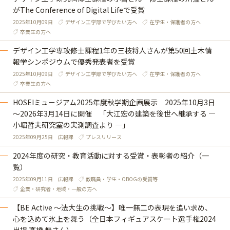
がThe Conference of Digital Lifeで受賞
2025年10月09日
デザイン工学部で学びたい方へ
在学生・保護者の方へ
卒業生の方へ
デザイン工学専攻修士課程1年の三枝将人さんが第50回土木情
報学シンポジウムで優秀発表者を受賞
2025年10月09日
デザイン工学部で学びたい方へ
在学生・保護者の方へ
卒業生の方へ
HOSEIミュージアム2025年度秋学期企画展示 2025年10月3日
～2026年3月14日に開催 「大江宏の建築を後世へ継承する ―
小堀哲夫研究室の実測調査より ―」
2025年09月25日
広報課
プレスリリース
2024年度の研究・教育活動に対する受賞・表彰者の紹介（一
覧）
2025年09月11日
広報課
教職員・学生・OBOGの受賞等
企業・研究者・地域・一般の方へ
【BE Active ～法大生の挑戦～】唯一無二の表現を追い求め、
心を込めて氷上を舞う（全日本フィギュアスケート選手権2024