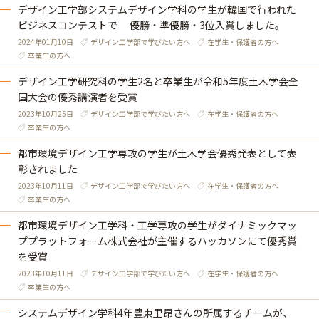
デザイン工学部システムデザイン学科の学生が韓国で行われた
ビジネスコンテストで 優勝・準優勝・3位入賞しました。
2024年01月10日
デザイン工学部で学びたい方へ
在学生・保護者の方へ
卒業生の方へ
デザイン工学研究科の学生2名と卒業生が令和5年度土木学会全
国大会の優秀講演者を受賞
2023年10月25日
デザイン工学部で学びたい方へ
在学生・保護者の方へ
卒業生の方へ
都市環境デザイン工学専攻の学生が土木学会優秀発表として表
彰されました
2023年10月11日
デザイン工学部で学びたい方へ
在学生・保護者の方へ
卒業生の方へ
都市環境デザイン工学科・工学専攻の学生がダイナミックマッ
ププラットフォーム株式会社が主催するハッカソンにて優秀賞
を受賞
2023年10月11日
デザイン工学部で学びたい方へ
在学生・保護者の方へ
卒業生の方へ
システムデザイン学科4年豊東里昂さんの所属するチームが、