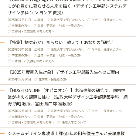
もが心豊かに暮らせる未来を描く（デザイン工学部システムデ
ザイン学科 ソン ヨンア 教授）
2025年07月11日
広報課
法政大学で学びたい方へ
在学生・保護者の方へ
卒業生の方へ
企業・研究者・地域・一般の方へ
ご寄付・ご支援をお考えの方へ
【特集】探究心が止まらない！教えて！あなたの“研究”
2025年06月20日
広報課
法政大学で学びたい方へ
在学生・保護者の方へ
卒業生の方へ
企業・研究者・地域・一般の方へ
ご寄付・ご支援をお考えの方へ
【2025年度新入生対象】デザイン工学部新入生へのご案内
2025年02月20日
在学生・保護者の方へ
【HOSEI ONLINE（オピニオン）】木造建築の研究で、国内林
業が抱える課題に挑む （法政大学デザイン工学部建築学科 網
野 禎昭 教授、宮田 雄二郎 准教授）
2025年02月18日
広報課
法政大学で学びたい方へ
在学生・保護者の方へ
卒業生の方へ
企業・研究者・地域・一般の方へ
ご寄付・ご支援をお考えの方へ
法政大学について
システムデザイン専攻博士課程2年の阿部俊光さんと姜理惠教