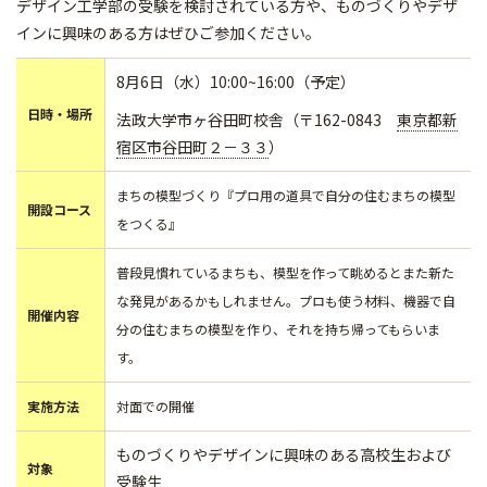
デザイン工学部の受験を検討されている方や、ものづくりやデザ
インに興味のある方はぜひご参加ください。
8月6日（水）10:00~16:00（予定）
日時・場所
法政大学市ヶ谷田町校舎（〒162-0843
東京都新
宿区市谷田町２－３３
）
まちの模型づくり『プロ用の道具で自分の住むまちの模型
開設コース
をつくる』
普段見慣れているまちも、模型を作って眺めるとまた新た
な発見があるかもしれません。プロも使う材料、機器で自
開催内容
分の住むまちの模型を作り、それを持ち帰ってもらいま
す。
実施方法
対面での開催
ものづくりやデザインに興味のある高校生および
対象
受験生